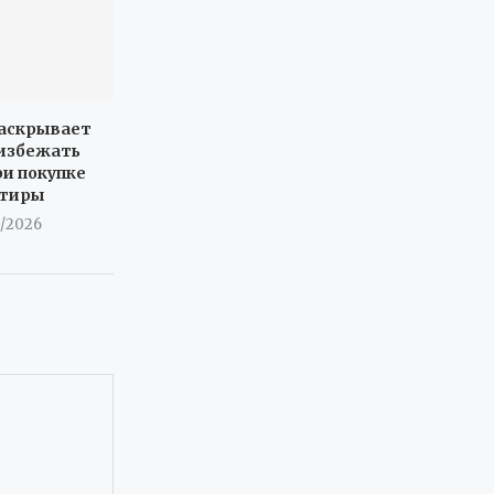
раскрывает
 избежать
ри покупке
ртиры
8/2026