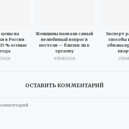
 цены на
Женщины назвали самый
Эксперт 
и в России
нелюбимый вопрос в
способы
 15 % осенью
постели — близки ли к
обмана п
 года
оргазму
ква
/2026
07/08/2026
07/0
ОСТАВИТЬ КОММЕНТАРИЙ