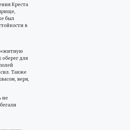
ения Креста
прище,
ке был
стойкости в
я «житную
 оберег для
полей
сил. Также
васом, веря,
 не
збегали