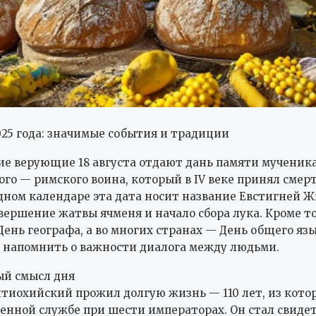
2025 года: значимые события и традиции
е верующие 18 августа отдают дань памяти мученик
го — римского воина, который в IV веке принял смерт
одном календаре эта дата носит название Евстигней 
вершение жатвы ячменя и начало сбора лука. Кроме то
День географа, а во многих странах — День общего язы
 напомнить о важности диалога между людьми.
ый смысл дня
тиохийский прожил долгую жизнь — 110 лет, из котор
оенной службе при шести императорах. Он стал свиде