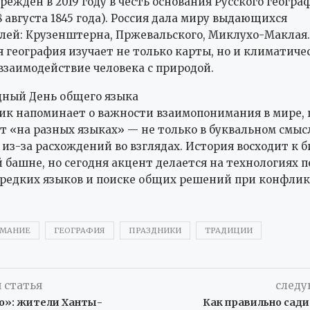
реждён в 2019 году в честь основания Русского геогра
8 августа 1845 года). Россия дала миру выдающихся
лей: Крузенштерна, Пржевальского, Миклухо-Маклая.
 география изучает не только карты, но и климатиче
взаимодействие человека с природой.
ный День общего языка
ик напоминает о важности взаимопонимания в мире, 
ят «на разных языках» — не только в буквальном смысл
 из-за расхождений во взглядах. История восходит к 
 башне, но сегодня акцент делается на технологиях п
редких языков и поиске общих решений при конфлик
МАНИЕ
ГЕОГРАФИЯ
ПРАЗДНИКИ
ТРАДИЦИИ
 статья
следу
ло»: жители Ханты-
Как правильно сад