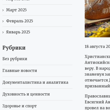
Март 2025
Февраль 2025
Январь 2025
18 августа 
Рубрики
Христиански
Без рубрики
Антиохийско
веру. В нар
Главные новости
знаменуя за
отмечается 
Документалистика и аналитика
призванный
Духовность и ценности
Православн
Евсигний Ан
Здоровье и спорт
провел на в