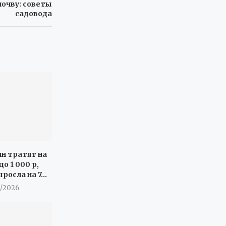
почву: советы
садовода
ян тратят на
о 1 000 р,
росла на 7...
8/2026