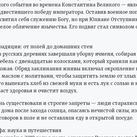
ого события во времена Константина Великого — явл
редвестившего победу императора. Оставив военное по
святил себя служению Богу, но при Юлиане Отступни
мелое обличение язычества. Его подвиг стал символом 
адиции: от полей до домашних стен
 в русских деревнях завершали уборку ячменя, собира
ебель с двенадцатью колосками, который хранили как
ожая. Обряд заклинания жнивы включал окропление 
маслом с молитвами, чтобы защитить землю от злых 
 выпекать хлеб из свежей муки и есть лук с солью и к
аст здоровья и очистит воздух.
ень существовали и строгие запреты — люди старались
 дома после захода солнца, опасаясь нечистой силы, и
оворов в поле и не оставляли еду в открытой посуде.
фа: наука и путешествия