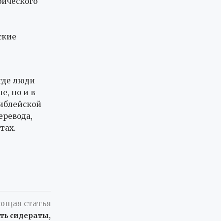
фического
ские
где люди
е, но и в
библейской
еревода,
тах.
ющая статья
ить сидераты,