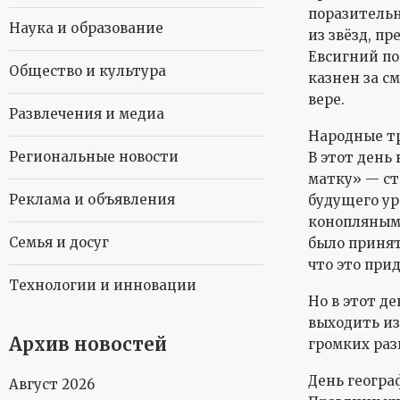
поразительн
Наука и образование
из звёзд, п
Евсигний по
Общество и культура
казнен за с
вере.
Развлечения и медиа
Народные тр
Региональные новости
В этот день
матку» — ст
Реклама и объявления
будущего ур
конопляным 
Семья и досуг
было принято
что это прид
Технологии и инновации
Но в этот д
выходить из
Архив новостей
громких разг
День геогра
Август 2026