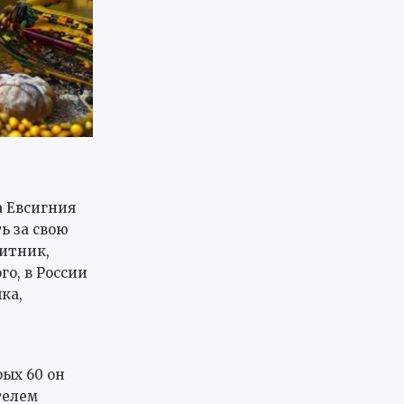
а Евсигния
ь за свою
Житник,
го, в России
ка,
ых 60 он
телем