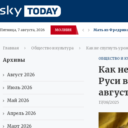
МОЛНИЯ
Мать из Фредрикс
Пятница, 7 августа, 2026
Удаляйте Store‑п
Лебедев подсказал
Пашинян (Армения
В Нижневартовске
Сургут отложил Де
Пропал мужчина в
Расходы россиян 
Главная
Общество и культура
Как не спугнуть урож
ОБЩЕСТВО И К
Архивы
Как не
Август 2026
Руси 
Июль 2026
август
Май 2026
17/08/2025
Апрель 2026
Март 2026