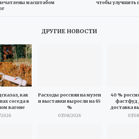
печатлены масштабом
чтобы улучшить 
ог
ДРУГИЕ НОВОСТИ
сказал, как
Расходы россиян на музеи
40 % росси
пах соседа в
и выставки выросли на 65
фастфуд д
ом вагоне
%
доставка вы
/2026
07/08/2026
07/0