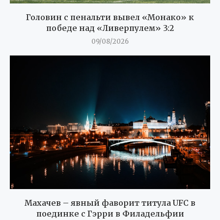
Головин с пенальти вывел «Монако» к
победе над «Ливерпулем» 3:2
09/08/2026
Махачев – явный фаворит титула UFC в
поединке с Гэрри в Филадельфии