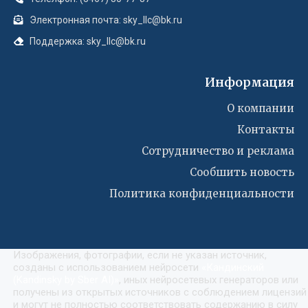
Электронная почта: sky_llc@bk.ru
Поддержка: sky_llc@bk.ru
Информация
О компании
Контакты
Сотрудничество и реклама
Сообшить новость
Политика конфиденциальности
Изображения, фотографии, если не указан источник,
созданы с использованием нейросети
«
Кандинский
(Kandinsky by Sber AI)
»
, иных нейросетевых генераторов или
получены из открытых источников с соблюдением лицензий
и могут не полностью соответствовать содержанию в силу