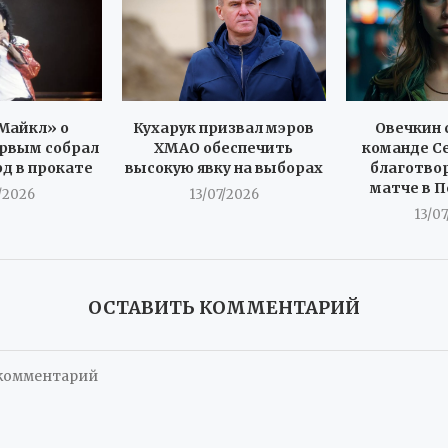
Майкл» о
Кухарук призвал мэров
Овечкин 
рвым собрал
ХМАО обеспечить
команде С
рд в прокате
высокую явку на выборах
благотво
матче в 
/2026
13/07/2026
13/0
ОСТАВИТЬ КОММЕНТАРИЙ