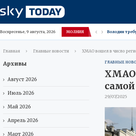
МОЛНИЯ
Для максимал
Воскресенье, 9 августа, 2026
Микропластик 
В Махачкале л
Пожар в квар
Европа одобр
В Нидерланда
Пожар в боль
8 августа в М
Главная
Главные новости
ХМАО вошел в число реги
ГЛАВНЫЕ НОВ
Архивы
ХМАО 
Август 2026
самой
Июль 2026
29/07/2025
Май 2026
Апрель 2026
Март 2026