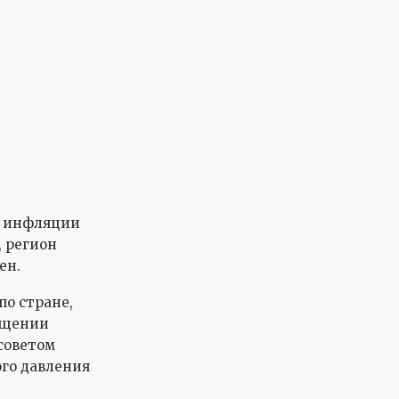
й инфляции
, регион
ен.
по стране,
ращении
советом
го давления
,
ду инфляция
яться вблизи