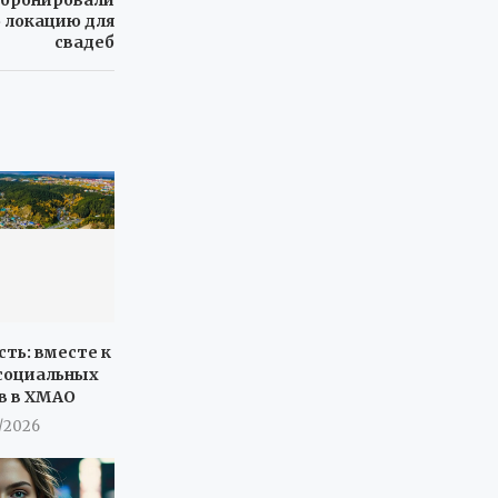
ю локацию для
свадеб
сть: вместе к
социальных
в в ХМАО
7/2026