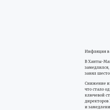
В Ханты-Ма
замедлился,
занял шесто
Снижение ин
что стало о
ключевой ст
директоров 
и замедлени
Центробанк
направленну
в стране дос
этой отметк
ИНФЛЯЦИЯ