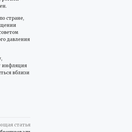
ен.
по стране,
ращении
советом
го давления
,
ду инфляция
яться вблизи
ющая статья
абронировали