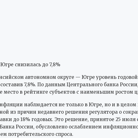
нсийском автономном округе — Югре уровень годово
 составив 7,8%. По данным Центрального банка России
е место в рейтинге субъектов с наименьшим ростом ц
фляции наблюдается не только в Югре, но и в целом 
дной из причин недавнего решения регулятора о сок
авки до 18% годовых. Это решение, принятое 25 июля 
Банка России, обусловлено ослаблением инфляционно
ем потребительского спроса.
 продолжает активную денежно-кредитную политику
ю на стабилизацию цен. Планируется, что к 2026 го
тигнет целевого уровня в 4%, после чего будет сохран
и.
ЦЕНТРОБАНК
ЭКОНОМИКА
ЮГРА