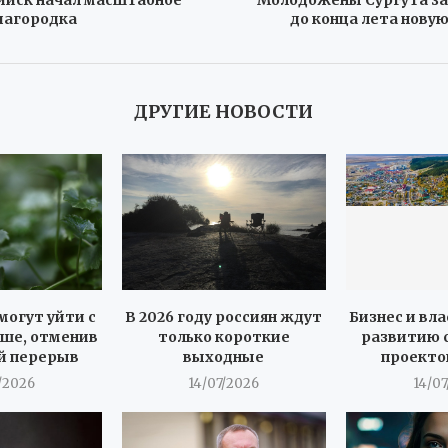
иагородка
до конца лета нову
ДРУГИЕ НОВОСТИ
могут уйти с
В 2026 году россиян ждут
Бизнес и вла
ше, отменив
только короткие
развитию 
й перерыв
выходные
проекто
/2026
14/07/2026
14/0