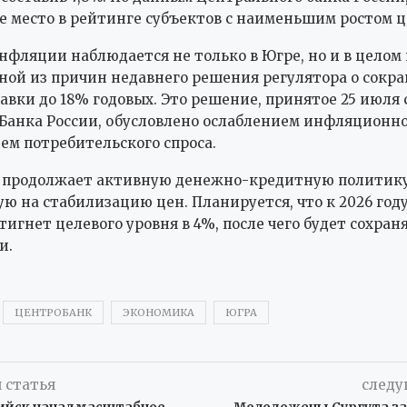
е место в рейтинге субъектов с наименьшим ростом ц
фляции наблюдается не только в Югре, но и в целом 
дной из причин недавнего решения регулятора о сок
авки до 18% годовых. Это решение, принятое 25 июля 
Банка России, обусловлено ослаблением инфляционно
ем потребительского спроса.
 продолжает активную денежно-кредитную политику
ю на стабилизацию цен. Планируется, что к 2026 го
тигнет целевого уровня в 4%, после чего будет сохран
и.
ЦЕНТРОБАНК
ЭКОНОМИКА
ЮГРА
 статья
следу
йск начал масштабное
Молодожены Сургута з