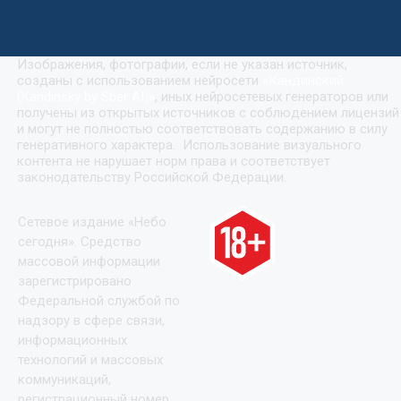
Изображения, фотографии, если не указан источник,
созданы с использованием нейросети
«
Кандинский
(Kandinsky by Sber AI)
»
, иных нейросетевых генераторов или
получены из открытых источников с соблюдением лицензий
и могут не полностью соответствовать содержанию в силу
генеративного характера. Использование визуального
контента не нарушает норм права и соответствует
законодательству Российской Федерации.
Сетевое издание «Небо
сегодня». Средство
массовой информации
зарегистрировано
Федеральной службой по
надзору в сфере связи,
информационных
технологий и массовых
коммуникаций,
регистрационный номер