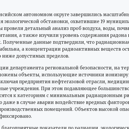
нсийском автономном округе завершились масштабн
я экологической обстановки, охватившие 19 муницип
 провели детальный анализ проб воздуха, воды, почв
итания, а также изучили уровень содержания радона
 Полученные данные подтвердили, что радиационная
табильна, а концентрации радиоактивных веществ ос
 ниже допустимых пределов.
ии департамента региональной безопасности, на те
ложены объекты, использующие источники ионизир
включая предприятия нефтегазовой отрасли, медицин
ые учреждения. При этом подавляющее большинство
осятся к категориям с минимальным радиационным ри
то даже в случае аварии воздействие вредных факторо
производственных помещений. Объектов высокой опа
афиксировано.
 благоприятные показатели по радиации, экологичес