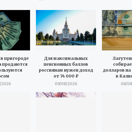
в пригороде
Для максимальных
Лагутен
 продаются
пенсионных баллов
собирае
пользуются
россиянам нужен доход
долларов на
осом
от 74 000 ₽
в Кал
/2026
09/08/2026
08/0