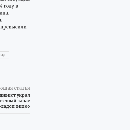
4 году в
ида.
ь
 превысили
ГИД
ющая статья
дивист украл
есячный запас
ладок: видео