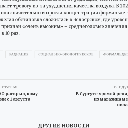
вает тревогу из-за ухудшения качества воздуха. В 202
иона значительно возросла концентрация формальдег
желая обстановка сложилась в Белоярском, где уровен
 признан «очень высоким» – среднегодовые значения
в 10 раз.
РАДИАЦИЯ
СОЦИАЛЬНО-ЭКОЛОГИЧЕСКОЕ
ФОРМАЛЬДЕ
 статья
следу
О раскрыл, кому
В Сургуте хромой реци
ии с 1 августа
из магазина м
шоко
ДРУГИЕ НОВОСТИ