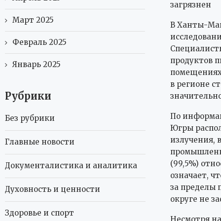
загрязнен
Март 2025
В Ханты-Ма
исследовани
Февраль 2025
Специалисты
продуктов п
Январь 2025
помещениях.
в регионе с
Рубрики
значительно
По информац
Без рубрики
Югры распо
излучения, 
Главные новости
промышленн
(99,5%) отн
Документалистика и аналитика
означает, ч
за пределы 
Духовность и ценности
округе не з
Здоровье и спорт
Несмотря на