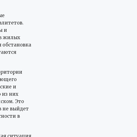
ые
алитетов.
ы и
 в жилых
 обстановка
таются
рритории
ующего
ские и
 из них
ском. Это
в не выйдет
сности в
кая ситуация