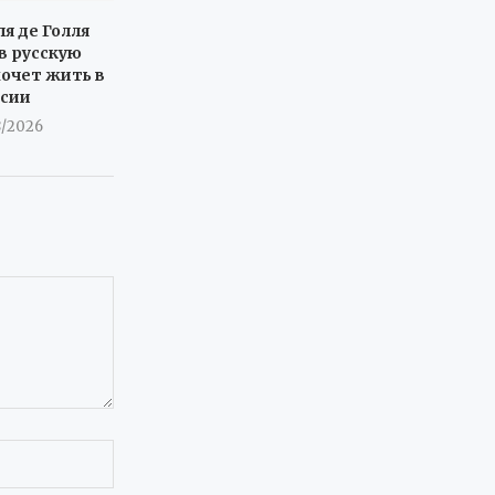
я де Голля
в русскую
хочет жить в
ссии
8/2026