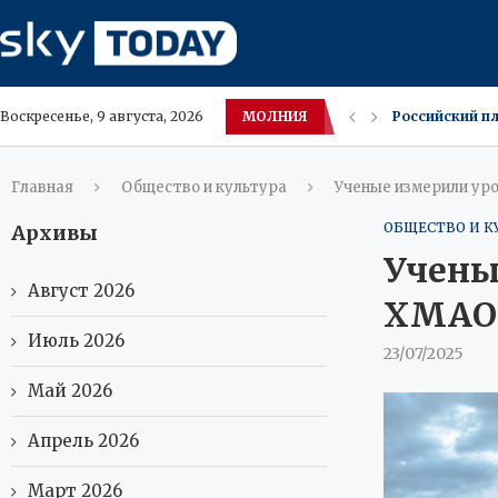
МОЛНИЯ
Российский п
Воскресенье, 9 августа, 2026
КГБ‑фляжки в
В России к ко
Володин требу
Для максимал
Микропластик 
В Махачкале л
Пожар в квар
Главная
Общество и культура
Ученые измерили ур
ОБЩЕСТВО И К
Архивы
Учены
Август 2026
ХМАО
Июль 2026
23/07/2025
Май 2026
Апрель 2026
Март 2026