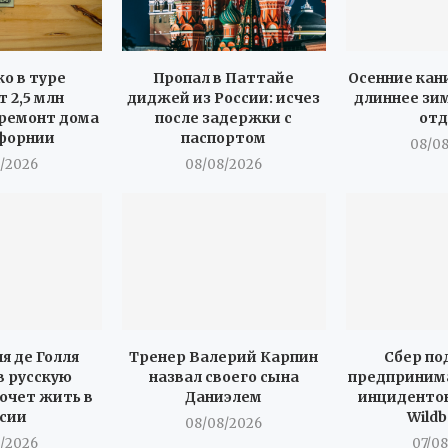
о в туре
Пропал в Паттайе
Осенние кан
 2,5 млн
диджей из России: исчез
длиннее зим
 ремонт дома
после задержки с
от
форнии
паспортом
08/0
/2026
08/08/2026
я де Голля
Тренер Валерий Карпин
Сбер п
в русскую
назвал своего сына
предприним
хочет жить в
Даниэлем
инцидентов
сии
Wildb
08/08/2026
/2026
07/0