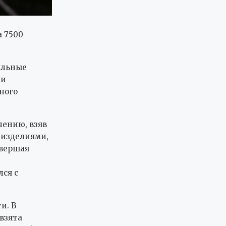
 7500
ельные
ки
ного
лению, взяв
 изделиями,
овершая
лся с
и. В
взята