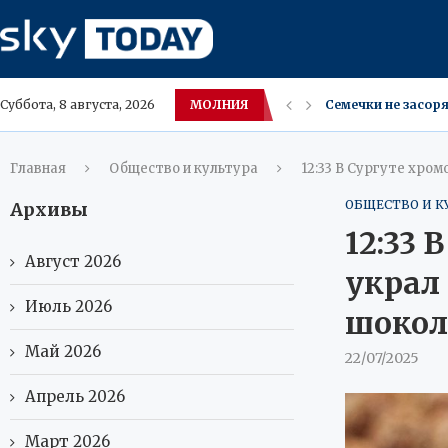
МОЛНИЯ
Лагутенко в туре 
Суббота, 8 августа, 2026
Пропал в Паттайе 
30‑летний россия
Овечкин не плани
США кентавр‑робо
Московский Локом
Лучшие места для
Осенние каникулы 
Главная
Общество и культура
12:33 В Сургуте хро
ОБЩЕСТВО И К
Архивы
12:33 
Август 2026
украл
Июль 2026
шокол
Май 2026
22/07/2025
Апрель 2026
Март 2026