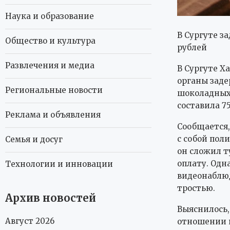
Наука и образование
В Сургуте з
Общество и культура
рублей
Развлечения и медиа
В Сургуте Х
органы заде
Региональные новости
шоколадных 
составила 7
Реклама и объявления
Сообщается,
с собой пол
Семья и досуг
он сложил т
оплату. Одн
Технологии и инновации
видеонаблюд
тростью.
Архив новостей
Выяснилось,
Август 2026
отношении н