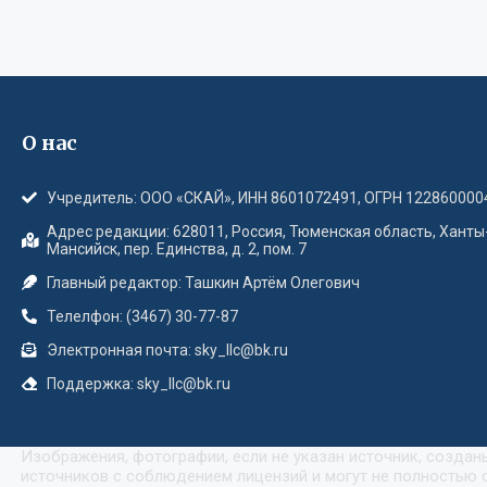
О нас
Учредитель: ООО «СКАЙ», ИНН 8601072491, ОГРН 122860000
Адрес редакции: 628011, Россия, Тюменская область, Ханты
Мансийск, пер. Единства, д. 2, пом. 7
Главный редактор: Ташкин Артём Олегович
Телелфон: (3467) 30-77-87
Электронная почта: sky_llc@bk.ru
Поддержка: sky_llc@bk.ru
Изображения, фотографии, если не указан источник, созда
источников с соблюдением лицензий и могут не полностью с