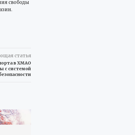
ния свободы
азин.
ющая статья
опорта в ХМАО
ы с системой
безопасности