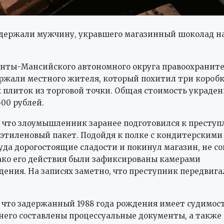
адержали мужчину, укравшего магазинный шоколад на
анты-Мансийского автономного округа правоохранит
ржали местного жителя, который похитил три короб
плиток из торговой точки. Общая стоимость украден
500 рублей.
 что злоумышленник заранее подготовился к преступ
иэтиленовый пакет. Подойдя к полке с кондитерскими
уда дорогостоящие сладости и покинул магазин, не с
ако его действия были зафиксированы камерами
ения. На записях заметно, что преступник передвига
 что задержанный 1988 года рождения имеет судимост
его составлены процессуальные документы, а также 