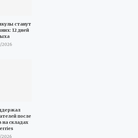
икулы станут
них: 12 дней
дыха
8/2026
оддержал
ателей после
 на складах
erries
8/2026