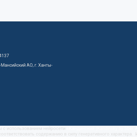
4137
-Мансийский АО, г. Ханты-
ны с использованием нейросети
«
Кандинский (Kandinsky by Sber A
оответствовать содержанию в силу генеративного характера. 