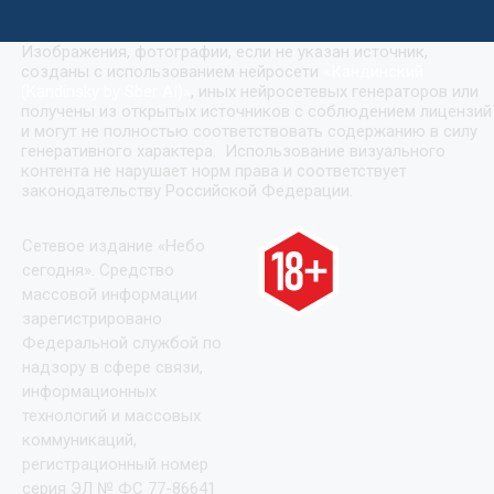
Изображения, фотографии, если не указан источник,
созданы с использованием нейросети
«
Кандинский
(Kandinsky by Sber AI)
»
, иных нейросетевых генераторов или
получены из открытых источников с соблюдением лицензий
и могут не полностью соответствовать содержанию в силу
генеративного характера. Использование визуального
контента не нарушает норм права и соответствует
законодательству Российской Федерации.
Сетевое издание «Небо
сегодня». Средство
массовой информации
зарегистрировано
Федеральной службой по
надзору в сфере связи,
информационных
технологий и массовых
коммуникаций,
регистрационный номер
серия ЭЛ № ФС 77-86641