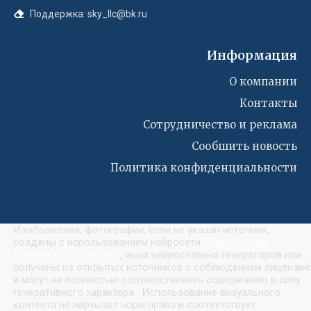
Поддержка: sky_llc@bk.ru
Информация
О компании
Контакты
Сотрудничество и реклама
Сообшить новость
Политика конфиденциальности
Изображения, фотографии, если не указан источник,
созданы с использованием нейросети
«
Кандинский
(Kandinsky by Sber AI)
»
, иных нейросетевых генераторов или
получены из открытых источников с соблюдением лицензий
и могут не полностью соответствовать содержанию в силу
генеративного характера. Использование визуального
контента не нарушает норм права и соответствует