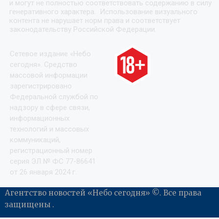
и могут не полностью соответствовать содержанию в силу
генеративного характера. Использование визуального
контента не нарушает норм права и соответствует
законодательству Российской Федерации.
Сетевое издание «Небо
сегодня». Средство
массовой информации
зарегистрировано
Федеральной службой по
надзору в сфере связи,
информационных
технологий и массовых
коммуникаций,
регистрационный номер
серия ЭЛ № ФС 77-86641
от 26 января 2024 г.
Агентство новостей «Небо сегодня» ©. Все права
защищены .