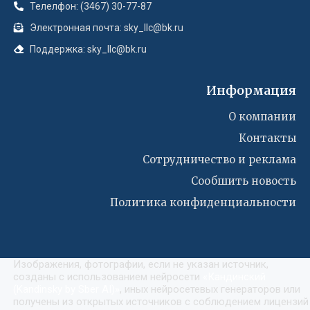
Телелфон: (3467) 30-77-87
Электронная почта: sky_llc@bk.ru
Поддержка: sky_llc@bk.ru
Информация
О компании
Контакты
Сотрудничество и реклама
Сообшить новость
Политика конфиденциальности
Изображения, фотографии, если не указан источник,
созданы с использованием нейросети
«
Кандинский
(Kandinsky by Sber AI)
»
, иных нейросетевых генераторов или
получены из открытых источников с соблюдением лицензий