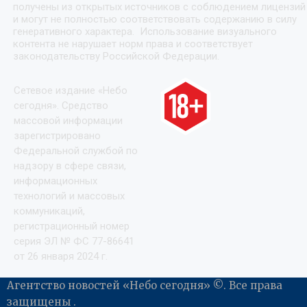
получены из открытых источников с соблюдением лицензий
и могут не полностью соответствовать содержанию в силу
генеративного характера. Использование визуального
контента не нарушает норм права и соответствует
законодательству Российской Федерации.
Сетевое издание «Небо
сегодня». Средство
массовой информации
зарегистрировано
Федеральной службой по
надзору в сфере связи,
информационных
технологий и массовых
коммуникаций,
регистрационный номер
серия ЭЛ № ФС 77-86641
от 26 января 2024 г.
Агентство новостей «Небо сегодня» ©. Все права
защищены .