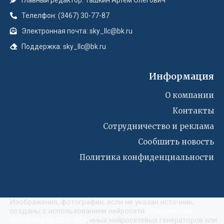
Телелфон: (3467) 30-77-87
Электронная почта: sky_llc@bk.ru
Поддержка: sky_llc@bk.ru
Информация
О компании
Контакты
Сотрудничество и реклама
Сообшить новость
Политика конфиденциальности
Изображения, фотографии, если не указан источник,
созданы с использованием нейросети
«
Кандинский
(Kandinsky by Sber AI)
»
, иных нейросетевых генераторов или