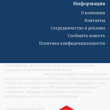
Информация
О компании
Контакты
Сотрудничество и реклама
Сообшить новость
Политика конфиденциальности
Изображения, фотографии, если не указан источник,
созданы с использованием нейросети
«
Кандинский
(Kandinsky by Sber AI)
»
, иных нейросетевых генераторов или
получены из открытых источников с соблюдением лицензий
и могут не полностью соответствовать содержанию в силу
генеративного характера. Использование визуального
контента не нарушает норм права и соответствует
законодательству Российской Федерации.
Сетевое издание «Небо