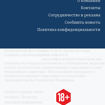
О компании
Контакты
Сотрудничество и реклама
Сообшить новость
Политика конфиденциальности
Изображения, фотографии, если не указан источник,
созданы с использованием нейросети
«
Кандинский
(Kandinsky by Sber AI)
»
, иных нейросетевых генераторов или
получены из открытых источников с соблюдением лицензий
и могут не полностью соответствовать содержанию в силу
генеративного характера. Использование визуального
контента не нарушает норм права и соответствует
законодательству Российской Федерации.
Сетевое издание «Небо
сегодня». Средство
массовой информации