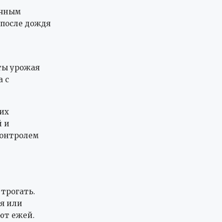
ечным
 после дождя
ты урожая
 с
их
й и
контролем
 трогать.
я или
ют ежей.