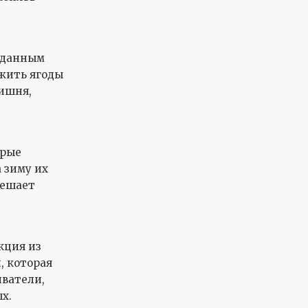
о данным
ожить ягоды
вишня,
орые
а зиму их
мешает
кция из
, которая
иватели,
х.