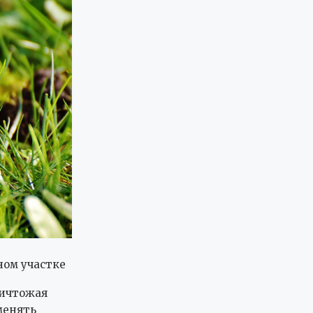
ном участке
ничтожая
менять