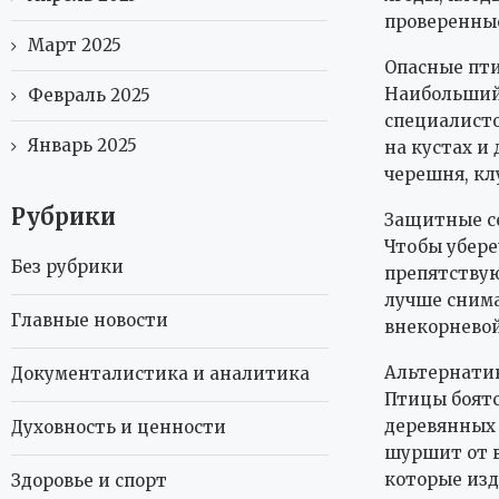
проверенные
Март 2025
Опасные пт
Наибольший 
Февраль 2025
специалисто
Январь 2025
на кустах и
черешня, кл
Рубрики
Защитные с
Чтобы убере
Без рубрики
препятствую
лучше снима
Главные новости
внекорневой
Альтернати
Документалистика и аналитика
Птицы боятс
деревянных 
Духовность и ценности
шуршит от в
которые изд
Здоровье и спорт