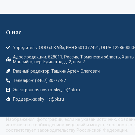
О нас
Учредитель: ООО «СКАЙ», ИНН 8601072491, ОГРН 122860000
Адрес редакции: 628011, Россия, Тюменская область, Ханты
Мансийск, пер. Единства, д. 2, пом. 7
Главный редактор: Ташкин Артём Олегович
Телелфон: (3467) 30-77-87
Электронная почта: sky_llc@bk.ru
Поддержка: sky_llc@bk.ru
Изображения, фотографии, если не указан источник, созда
источников с соблюдением лицензий и могут не полностью с
соответствует законодательству Российской Федерации.