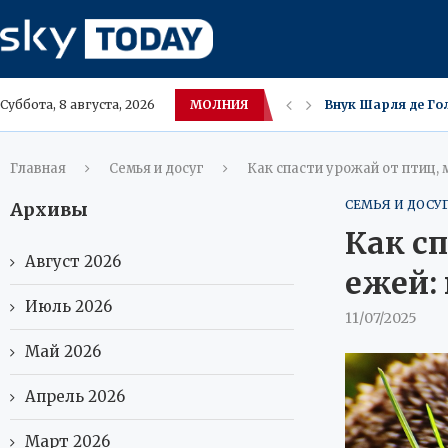
МОЛНИЯ
Употребление Озе
Суббота, 8 августа, 2026
Оземпик‑фейс — не
Налоговая РФ лик
В ХМАО цены на ма
Гигантские медузы
Обрушившийся по
30 минут ежеднев
Миф о золотом дне
Главная
Семья и досуг
Как спасти урожай от птиц,
СЕМЬЯ И ДОСУ
Архивы
Как с
Август 2026
ежей:
Июль 2026
11/07/2025
Май 2026
Апрель 2026
Март 2026