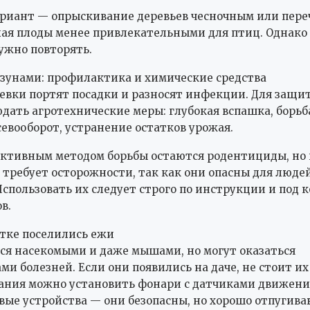
ариант — опрыскивание деревьев чесночным или пер
лая плоды менее привлекательными для птиц. Однако
ужно повторять.
ызунами: профилактика и химические средства
вки портят посадки и разносят инфекции. Для защи
дать агротехнические меры: глубокая вспашка, борьба
севооборот, устранение остатков урожая.
ктивным методом борьбы остаются родентициды, но 
требует осторожности, так как они опасны для люде
спользовать их следует строго по инструкции и под 
в.
стке поселились ежи
я насекомыми и даже мышами, но могут оказаться
ми болезней. Если они появились на даче, не стоит их
ания можно установить фонари с датчиками движени
вые устройства — они безопасны, но хорошо отпугива