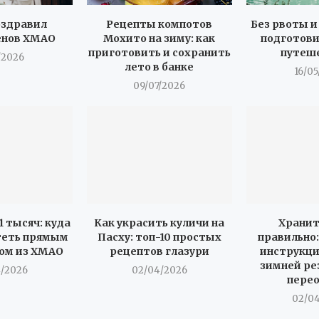
оздравил
Рецепты компотов
Без рвоты и
нов ХМАО
Мохито на зиму: как
подготови
приготовить и сохранить
путеш
/2026
лето в банке
16/0
09/07/2026
1 тысяч: куда
Как украсить куличи на
Храни
теть прямым
Пасху: топ-10 простых
правильно
ом из ХМАО
рецептов глазури
инструкци
зимней ре
/2026
02/04/2026
пере
02/0