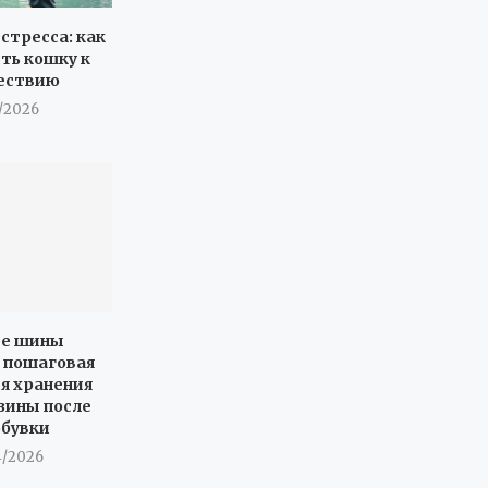
 стресса: как
ть кошку к
ествию
5/2026
те шины
: пошаговая
я хранения
зины после
обувки
4/2026