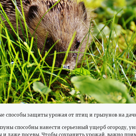
 способы защиты урожая от птиц и грызунов на дач
зуны способны нанести серьезный ущерб огороду, у
ы и даже посевы. Чтобы сохранить урожай, важно при