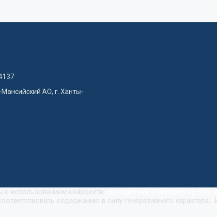
4137
-Мансийский АО, г. Ханты-
ны с использованием нейросети
«
Кандинский (Kandinsky by Sber A
оответствовать содержанию в силу генеративного характера. 