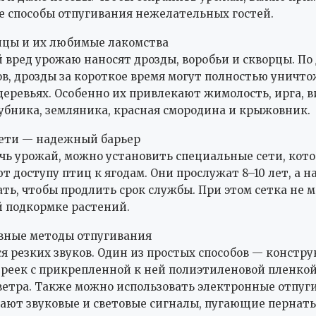
 способы отпугивания нежелательных гостей.
ицы и их любимые лакомства
вред урожаю наносят дрозды, воробьи и скворцы. П
в, дрозды за короткое время могут полностью уничт
 деревьях. Особенно их привлекают жимолость, ирга, 
убника, земляника, красная смородина и крыжовник.
ети — надежный барьер
чь урожай, можно установить специальные сети, кот
т доступу птиц к ягодам. Они прослужат 8–10 лет, а н
ть, чтобы продлить срок службы. При этом сетка не 
 подкормке растений.
вные методы отпугивания
я резких звуков. Один из простых способов — констру
реек с прикрепленной к ней полиэтиленовой пленкой
етра. Также можно использовать электронные отпуг
ают звуковые и световые сигналы, пугающие пернаты