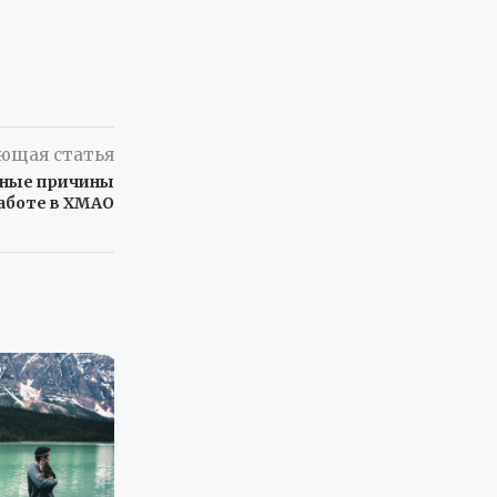
ющая статья
вные причины
аботе в ХМАО