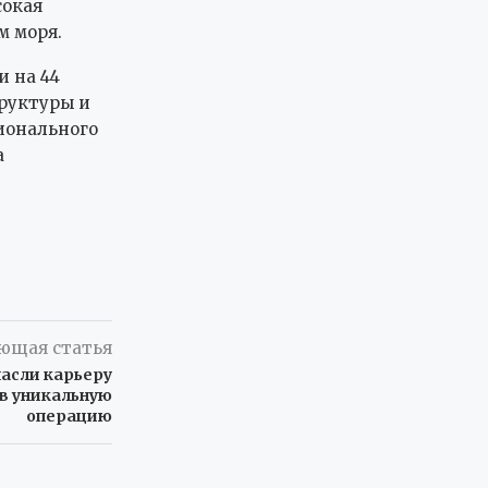
сокая
м моря.
и на 44
труктуры и
ионального
а
ющая статья
асли карьеру
ав уникальную
операцию