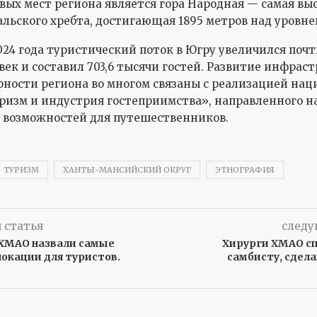
вых мест региона является гора Народная — самая вы
льского хребта, достигающая 1895 метров над уровне
024 года туристический поток в Югру увеличился почт
век и составил 703,6 тысячи гостей. Развитие инфрас
рности региона во многом связаны с реализацией нац
ризм и индустрия гостеприимства», направленного н
 возможностей для путешественников.
ТУРИЗМ
ХАНТЫ-МАНСИЙСКИЙ ОКРУГ
ЭТНОГРАФИЯ
 статья
следу
 ХМАО назвали самые
Хирурги ХМАО сп
окации для туристов.
самбисту, сдел