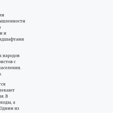
ми
мышленности
а
и и
андшафтами
х народов
истов с
аселения.
.
тся
влекают
я. В
ходы, а
 Одним из