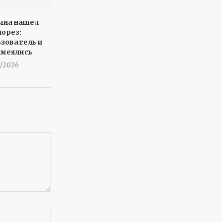
сына нашел
лорез:
ьзователь и
смеялись
8/2026