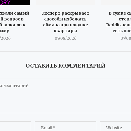
звали самый
Эксперт раскрывает
В сумке 
 вопрос в
способы избежать
стек
близки ли к
обмана при покупке
Reddit‑пол
азму
квартиры
сеть по
/2026
07/08/2026
07/0
ОСТАВИТЬ КОММЕНТАРИЙ