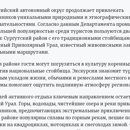
ийский автономный округ продолжает привлекать
нников уникальными природными и этнографически
чательностями. Согласно данным Департамента про
льшей популярностью среди туристов пользуются дв
: Сургутский район с его традиционными стойбищам
нный Приполярный Урал, известный живописными л
льными маршрутами.
м районе гости могут погрузиться в культуру коренны
етив национальные стойбища. Экскурсии знакомят тур
м укладом жизни, обычаями и ремеслами местного н
ммы помогают ощутить подлинную атмосферу региона
ей активного отдыха ключевым направлением остае
 Урал. Горы, водопады, чистейшие озера и реки при
нников, предпочитающих экстремальные приключени
 районе популярны сплавы по горным рекам, пешие по
ки на квадроциклах, мотоциклах и снегоходах зимой.