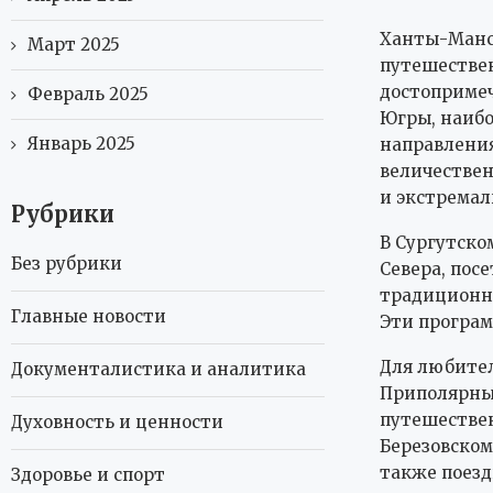
Ханты-Манс
Март 2025
путешестве
достоприме
Февраль 2025
Югры, наибо
Январь 2025
направления
величестве
и экстрема
Рубрики
В Сургутско
Без рубрики
Севера, пос
традиционны
Главные новости
Эти програ
Для любител
Документалистика и аналитика
Приполярный
путешестве
Духовность и ценности
Березовском
также поезд
Здоровье и спорт