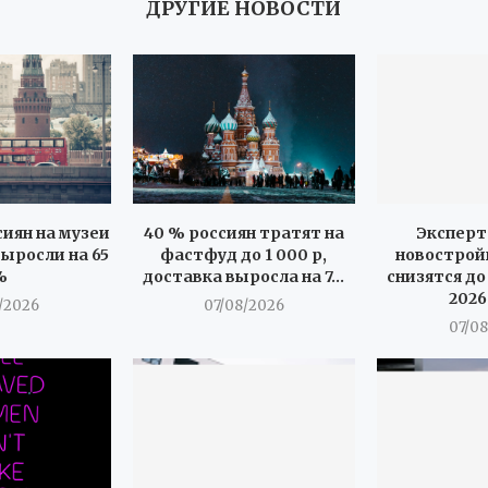
ДРУГИЕ НОВОСТИ
иян на музеи
40 % россиян тратят на
Эксперт
ыросли на 65
фастфуд до 1 000 р,
новострой
%
доставка выросла на 7...
снизятся до
2026
/2026
07/08/2026
07/0