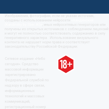
Изображения, фотографии, если не указан источник,
созданы с использованием нейросети
«
Кандинский
(Kandinsky by Sber AI)
»
, иных нейросетевых генераторов или
получены из открытых источников с соблюдением лицензий
и могут не полностью соответствовать содержанию в силу
генеративного характера. Использование визуального
контента не нарушает норм права и соответствует
законодательству Российской Федерации.
Сетевое издание «Небо
сегодня». Средство
массовой информации
зарегистрировано
Федеральной службой по
надзору в сфере связи,
информационных
технологий и массовых
коммуникаций,
регистрационный номер