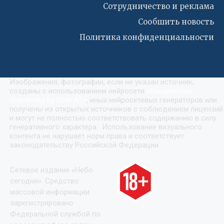
Сотрудничество и реклама
Сообшить новость
Политика конфиденциальности
Изображения, фотографии, если не указан источник,
созданы с использованием нейросети
«
Кандинский
(Kandinsky by Sber AI)
»
, иных нейросетевых генераторов или
получены из открытых источников с соблюдением лицензий
и могут не полностью соответствовать содержанию в силу
генеративного характера. Использование визуального
контента не нарушает норм права и соответствует
законодательству Российской Федерации.
Сетевое издание «Небо
сегодня». Средство
массовой информации
зарегистрировано
Федеральной службой по