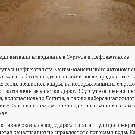
ди вызвали наводнения в Сургуте и Нефтеюганске
гута и Нефтеюганска Ханты-Мансийского автономног
ь с масштабными подтоплениями после продолжитель
х сетях появились кадры, на которых машины с труд
т затопленные участки дорог. В Сургуте особенно по
а, включая кольцо Ленина, а также набережная жилог
ий». Один из пользователей поделился записью с ком
ул».
 также оказался под ударом стихии — улицы превра
вневая канализация не справляется с потоками воды. К