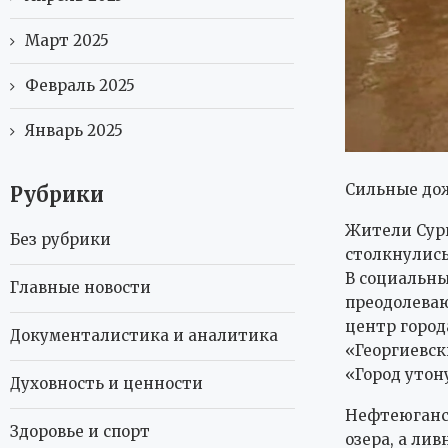
Март 2025
Февраль 2025
Январь 2025
Сильные дож
Рубрики
Жители Сур
Без рубрики
столкнулис
В социальны
Главные новости
преодолеваю
центр город
Документалистика и аналитика
«Георгиевск
«Город утон
Духовность и ценности
Нефтеюганск
Здоровье и спорт
озера, а ли