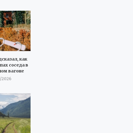
дсказал, как
пах соседа в
ном вагоне
8/2026