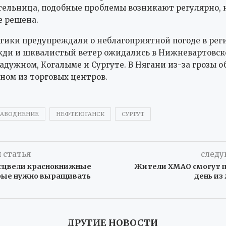
ельница, подобные проблемы возникают регулярно, 
е решена.
тики предупреждали о неблагоприятной погоде в рег
ди и шквалистый ветер ожидались в Нижневартовске
Радужном, Когалыме и Сургуте. В Нягани из-за грозы 
дном из торговых центров.
АВОДНЕНИЕ
НЕФТЕЮГАНСК
СУРГУТ
 статья
следу
асцвели краснокнижные
Жители ХМАО смогут 
рые нужно выращивать
день из
ДРУГИЕ НОВОСТИ