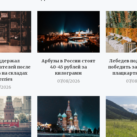
ддержал
Арбузы в России стоят
Лебедев по
телей после
40-45 рублей за
победить за
 на складах
килограмм
плацкарт
erries
07/08/2026
07/0
/2026