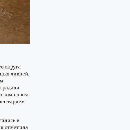
о округа
ных ливней.
ом
страдали
о комплекса
ментарием:
тились в
ак отметила