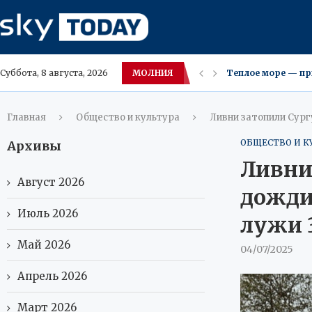
МОЛНИЯ
Теплое море — пр
Суббота, 8 августа, 2026
Билефельд закрое
Новое жильё в ХМА
НАСА продлило жиз
Питание в стиле 
Умные унитазы: о
В Москве возбуди
Тайландские врачи
Главная
Общество и культура
Ливни затопили Сург
ОБЩЕСТВО И К
Архивы
Ливни
Август 2026
дожди
Июль 2026
лужи 
Май 2026
04/07/2025
Апрель 2026
Март 2026