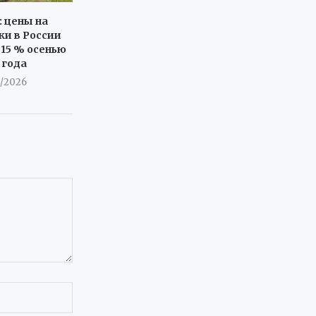
: цены на
ки в России
 15 % осенью
 года
8/2026