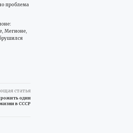
но проблема
ионе:
, Мегионе,
обрушился
ющая статья
прожить один
 жизни в СССР