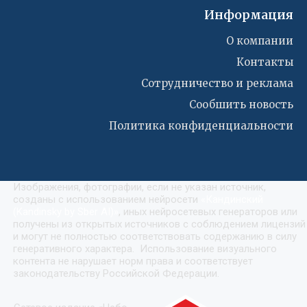
Информация
О компании
Контакты
Сотрудничество и реклама
Сообшить новость
Политика конфиденциальности
Изображения, фотографии, если не указан источник,
созданы с использованием нейросети
«
Кандинский
(Kandinsky by Sber AI)
»
, иных нейросетевых генераторов или
получены из открытых источников с соблюдением лицензий
и могут не полностью соответствовать содержанию в силу
генеративного характера. Использование визуального
контента не нарушает норм права и соответствует
законодательству Российской Федерации.