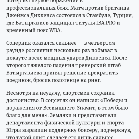
потерпел первое поражение в
профессиональных боях. Матч против британца
Джеймса Диккенса состоялся в Стамбуле, Турция,
где Батыргазиев защищал титулы IBA.PRO и
временный пояс WBA.
Соперник оказался сильнее — в четвертом
раунде россиянин несколько раз побывал в
нокауте после мощных ударов Диккенса. После
второго тяжелого падения тренерский штаб
Батыргазиева принял решение прекратить
поединок, бросив полотенце на ринг.
Несмотря на неудачу, спортсмен сохранил
достоинство. В соцсетях он написал: «Победы и
поражения от Всевышнего. Значит, в этом было
благо для меня». Земляки и представители
департамента физической культуры и спорта
Югры выразили поддержку боксеру, подчеркнув,
что такой опыт сделает его лишь сильнее.