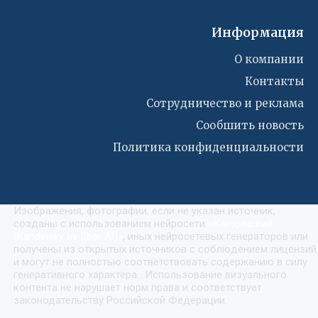
Информация
О компании
Контакты
Сотрудничество и реклама
Сообшить новость
Политика конфиденциальности
Изображения, фотографии, если не указан источник,
созданы с использованием нейросети
«
Кандинский
(Kandinsky by Sber AI)
»
, иных нейросетевых генераторов или
получены из открытых источников с соблюдением лицензий
и могут не полностью соответствовать содержанию в силу
генеративного характера. Использование визуального
контента не нарушает норм права и соответствует
законодательству Российской Федерации.