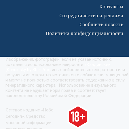
Контакты
Сотрудничество и реклама
Сообшить новость
Политика конфиденциальности
Изображения, фотографии, если не указан источник,
созданы с использованием нейросети
«
Кандинский
(Kandinsky by Sber AI)
»
, иных нейросетевых генераторов или
получены из открытых источников с соблюдением лицензий
и могут не полностью соответствовать содержанию в силу
генеративного характера. Использование визуального
контента не нарушает норм права и соответствует
законодательству Российской Федерации.
Сетевое издание «Небо
сегодня». Средство
массовой информации
зарегистрировано