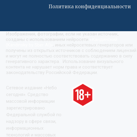
Политика конфиденциальности
Изображения, фотографии, если не указан источник,
созданы с использованием нейросети
«
Кандинский
(Kandinsky by Sber AI)
»
, иных нейросетевых генераторов или
получены из открытых источников с соблюдением лицензий
и могут не полностью соответствовать содержанию в силу
генеративного характера. Использование визуального
контента не нарушает норм права и соответствует
законодательству Российской Федерации.
Сетевое издание «Небо
сегодня». Средство
массовой информации
зарегистрировано
Федеральной службой по
надзору в сфере связи,
информационных
технологий и массовых