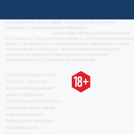
Изображения, фотографии, если не указан источник,
созданы с использованием нейросети
«
Кандинский
(Kandinsky by Sber AI)
»
, иных нейросетевых генераторов или
получены из открытых источников с соблюдением лицензий
и могут не полностью соответствовать содержанию в силу
генеративного характера. Использование визуального
контента не нарушает норм права и соответствует
законодательству Российской Федерации.
Сетевое издание «Небо
сегодня». Средство
массовой информации
зарегистрировано
Федеральной службой по
надзору в сфере связи,
информационных
технологий и массовых
коммуникаций,
регистрационный номер