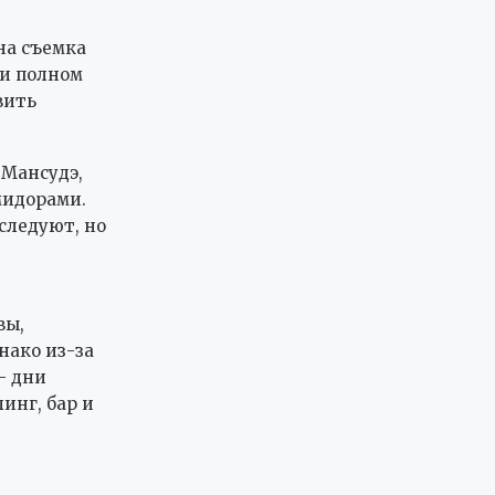
на съемка
ри полном
вить
 Мансудэ,
мидорами.
следуют, но
вы,
нако из-за
— дни
инг, бар и