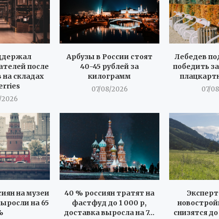
ддержал
Арбузы в России стоят
Лебедев по
телей после
40-45 рублей за
победить за
 на складах
килограмм
плацкарт
erries
07/08/2026
07/0
/2026
иян на музеи
40 % россиян тратят на
Эксперт
ыросли на 65
фастфуд до 1 000 р,
новострой
%
доставка выросла на 7...
снизятся до