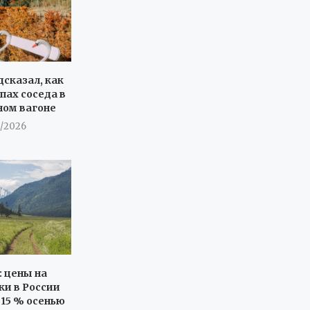
дсказал, как
пах соседа в
ном вагоне
8/2026
: цены на
ки в России
 15 % осенью