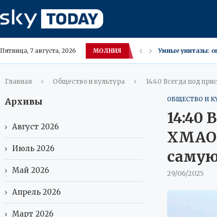
МОЛНИЯ
Умные унитазы: о
Пятница, 7 августа, 2026
В Москве возбуди
Тайландские врач
Москвички на се
Росатом рассматр
Эсеры проигнори
Лид: Два человек
Медведи выходят 
Главная
Общество и культура
14:40 Всегда под пр
ОБЩЕСТВО И К
Архивы
14:40 
Август 2026
ХМАО 
Июль 2026
самую
Май 2026
29/06/2025
Апрель 2026
Март 2026