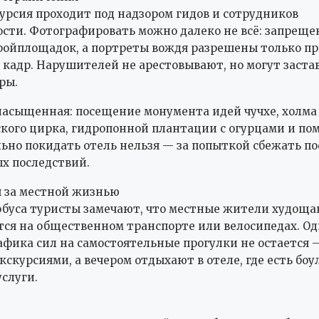
урсия проходит под надзором гидов и сотрудников
ости. Фотографировать можно далеко не всё: запреще
ройплощадок, а портреты вождя разрешены только п
 кадр. Нарушителей не арестовывают, но могут заста
ры.
асыщенная: посещение монумента идей чучхе, холма
кого цирка, гидропонной плантации с огурцами и по
ьно покидать отель нельзя — за попыткой сбежать по
ых последствий.
 за местной жизнью
обуса туристы замечают, что местные жители худоща
ся на общественном транспорте или велосипедах. Од
афика сил на самостоятельные прогулки не остается 
скурсиями, а вечером отдыхают в отеле, где есть боул
слуги.