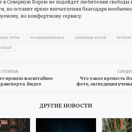
 в Северную Корею не подойдет любителям свободы 
и, но оставит яркие впечатления благодаря необычн
уемому, но комфортному сервису.
ННЫЕ ТУРЫ
ПОЗНАВАТЕЛЬНОЕ
СЕВЕРНАЯ КОРЕЯ
ТУРИЗМ
 ОПЫТ
 статья
следу
уте прошло масштабное
Что такое крепость И
транспорта. Видео
фото, экспедиция учены
ДРУГИЕ НОВОСТИ