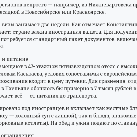
регионов непросто — например, из Нижневартовска п
ресадкой в Новосибирске или Красноярске.
визы занимает две недели. Как отмечает Константин
вает: стране важна иностранная валюта. Для получен
потребуется стандартный пакет документов, включая
ы.
 и питание
змещают в 47-этажном пятизвездочном отеле с высок
 словам Каськаева, условия сопоставимы с европейским
роживания входит в цену путевки. Для сравнения: от
в Пхеньяне обошлось бы примерно в 7 тысяч рублей в 
ючает всё — от питания до транспорта.
ровано под иностранцев и включает как местные блю
ксу — холодный суп с лапшой), так и блюда, знакомые
орковные котлеты). На обед и ужин подают по стакану
 ограничения