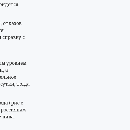
ридется
, отказов
ия
 справку с
им уровнем
и, а
дельное
сутки, тогда
да (рис с
 россиянам
 пива.