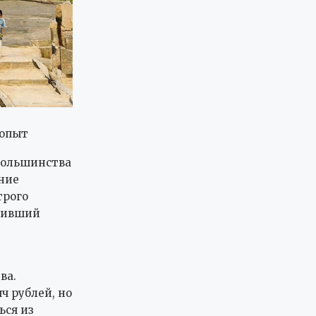
 опыт
большинства
ние
трого
здивший
ва.
ч рублей, но
ься из