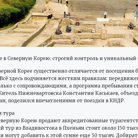
 в Северную Корею: строгий контроль и уникальный
верной Корее существенно отличается от посещения 
 Всё здесь подчиняется жестким правилам: передвиже
лько с сопровождающими, а программа пребывания с
Житель Нижневартовска Константин Каськаев, объе
ран, поделился впечатлениями от поездки в КНДР.
 тура
еверную Корею продают аккредитованные турагентст
 тур из Владивостока в Пхеньян стоит около 150 тыся
 могут добавить к этой сумме еще 50 тысяч. Добират