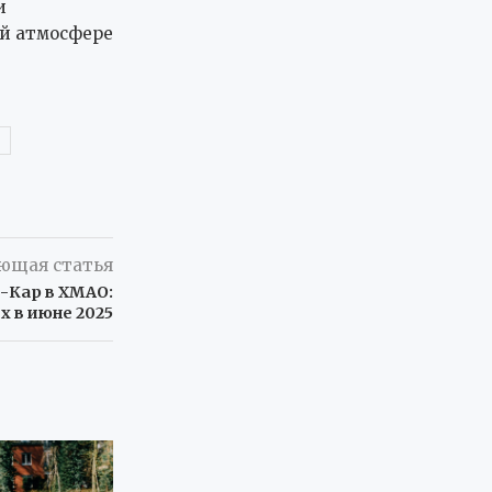
и
ой атмосфере
ющая статья
з-Кар в ХМАО:
х в июне 2025