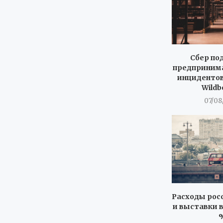
Сбер по
предпринима
инцидентов
Wildb
07/08
Расходы росс
и выставки в