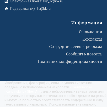
Электронная почта: sky_llc@bk.ru
Поддержка: sky_llc@bk.ru
Информация
О компании
Контакты
Сотрудничество и реклама
Сообшить новость
Политика конфиденциальности
Изображения, фотографии, если не указан источник,
созданы с использованием нейросети
«
Кандинский
(Kandinsky by Sber AI)
»
, иных нейросетевых генераторов или
получены из открытых источников с соблюдением лицензий
и могут не полностью соответствовать содержанию в силу
генеративного характера. Использование визуального