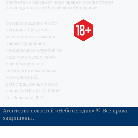
контента не нарушает норм права и соответствует
законодательству Российской Федерации.
Сетевое издание «Небо
сегодня». Средство
массовой информации
зарегистрировано
Федеральной службой по
надзору в сфере связи,
информационных
технологий и массовых
коммуникаций,
регистрационный номер
серия ЭЛ № ФС 77-86641
от 26 января 2024 г.
Агентство новостей «Небо сегодня» ©. Все права
защищены .