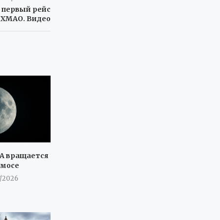
л первый рейс
 ХМАО. Видео
А вращается
смосе
7/2026