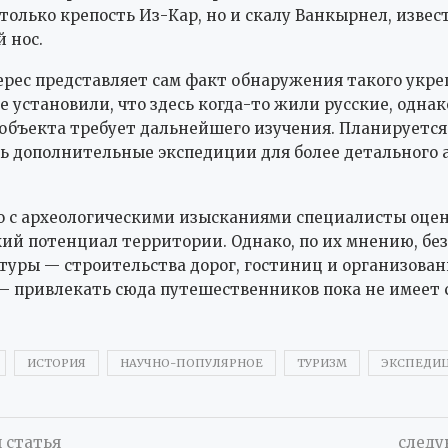
 только крепость Из-Кар, но и скалу Ванкырнел, изве
 нос.
рес представляет сам факт обнаружения такого укре
е установили, что здесь когда-то жили русские, однак
объекта требует дальнейшего изучения. Планируется
ь дополнительные экспедиции для более детального 
о с археологическими изысканиями специалисты оце
ий потенциал территории. Однако, по их мнению, без
уры — строительства дорог, гостиниц и организова
 привлекать сюда путешественников пока не имеет 
ИСТОРИЯ
НАУЧНО-ПОПУЛЯРНОЕ
ТУРИЗМ
ЭКСПЕДИ
 статья
следу