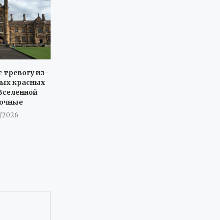
 тревогу из-
ных красных
 Вселенной
дочные
7/2026