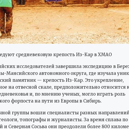
едуют средневековую крепость Из-Кар в ХМАО
ийских исследователей завершила экспедицию в Бере
ы-Мансийского автономного округа, где изучала уни
ский памятник — крепость Из-Кар. Это укрепление,
ое на отвесной скале, предположительно относится 
едневековья и, по мнению ученых, могло играть роль
кого форпоста на пути из Европы в Сибирь.
учной группы вошли специалисты разных направлений:
геологи, топографы и журналисты. За время сплава по
уй и Северная Сосьва они преодолели более 800 киломе