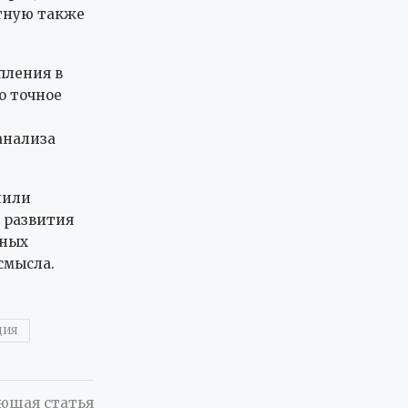
стную также
пления в
о точное
анализа
нили
 развития
нных
смысла.
ЦИЯ
ющая статья