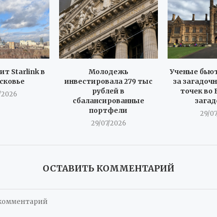
т Starlink в
Молодежь
Ученые бьют
сковье
инвестировала 279 тыс
за загадоч
рублей в
точек во
/2026
сбалансированные
зага
портфели
29/0
29/07/2026
ОСТАВИТЬ КОММЕНТАРИЙ