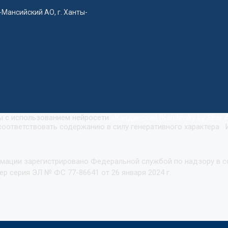
-Мансийский АО, г. Ханты-
ны с использованием нейросети
«
Кандинский (Kandinsky by Sber A
оответствовать содержанию в силу генеративного характера. 
рмации зарегистрировано Федеральной службой по надзору в 
р серия ЭЛ № ФС 77-86641 от 26 января 2024 г.