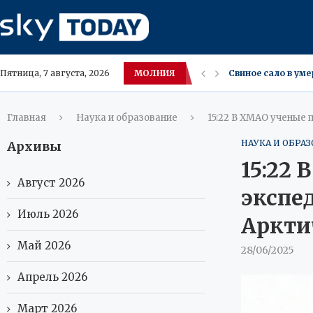
МОЛНИЯ
Свиное сало в ум
Пятница, 7 августа, 2026
Эксперт: цены на 
Женщины назвали 
Суд ХМАО сократ
В Красноярске по
Европа требует о
В Краснодарском 
Пассажиры Red Sea
Главная
Наука и образование
15:22 В ХМАО ученые 
НАУКА И ОБРА
Архивы
15:22
Август 2026
экспе
Июль 2026
Аркти
Май 2026
28/06/2025
Апрель 2026
Март 2026