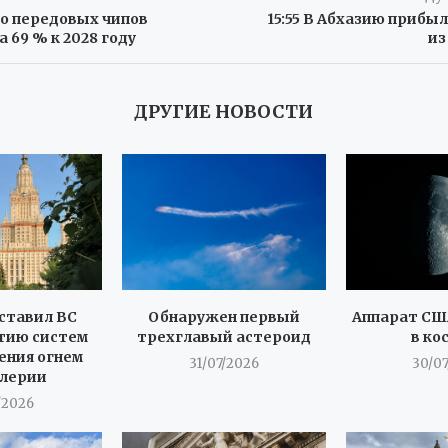
о передовых чипов
15:55 В Абхазию прибы
а 69 % к 2028 году
из
ДРУГИЕ НОВОСТИ
ставил ВС
Обнаружен первый
Аппарат СШ
тию систем
трехглавый астероид
в ко
ения огнем
31/07/2026
30/0
лерии
/2026