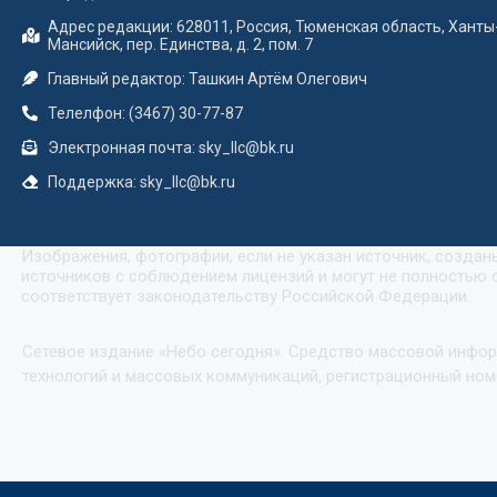
Адрес редакции: 628011, Россия, Тюменская область, Ханты
Мансийск, пер. Единства, д. 2, пом. 7
Главный редактор: Ташкин Артём Олегович
Телелфон: (3467) 30-77-87
Электронная почта: sky_llc@bk.ru
Поддержка: sky_llc@bk.ru
Изображения, фотографии, если не указан источник, созда
источников с соблюдением лицензий и могут не полностью с
соответствует законодательству Российской Федерации.
Сетевое издание «Небо сегодня». Средство массовой инфо
технологий и массовых коммуникаций, регистрационный номе