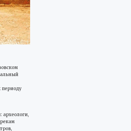
зовском
кальный
к периоду
 археологи,
 рекам
тров,