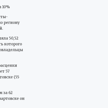
а 10%
нты-
по региону
й.
яла 50,52
ть которого
товладельцы
расценки
ет 57
товске (55
м за 62
вартовске он