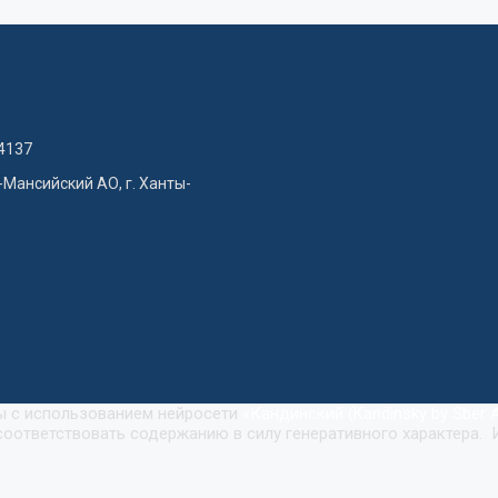
4137
-Мансийский АО, г. Ханты-
ны с использованием нейросети
«
Кандинский (Kandinsky by Sber A
оответствовать содержанию в силу генеративного характера. 