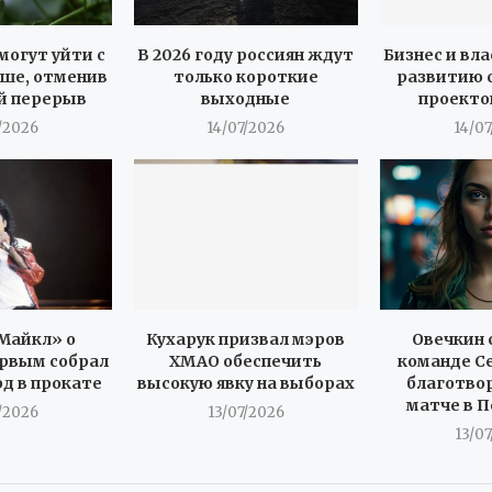
могут уйти с
В 2026 году россиян ждут
Бизнес и вла
ше, отменив
только короткие
развитию 
й перерыв
выходные
проекто
/2026
14/07/2026
14/0
Майкл» о
Кухарук призвал мэров
Овечкин 
рвым собрал
ХМАО обеспечить
команде С
рд в прокате
высокую явку на выборах
благотво
матче в 
/2026
13/07/2026
13/0