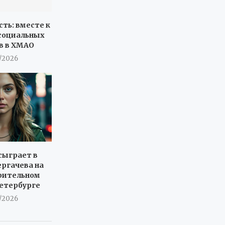
сть: вместе к
социальных
в в ХМАО
7/2026
сыграет в
ергачева на
рительном
Петербурге
7/2026