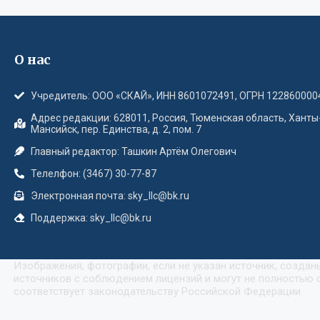
О нас
Учредитель: ООО «СКАЙ», ИНН 8601072491, ОГРН 122860000
Адрес редакции: 628011, Россия, Тюменская область, Ханты
Мансийск, пер. Единства, д. 2, пом. 7
Главный редактор: Ташкин Артём Олегович
Телелфон: (3467) 30-77-87
Электронная почта: sky_llc@bk.ru
Поддержка: sky_llc@bk.ru
Изображения, фотографии, если не указан источник, созда
источников с соблюдением лицензий и могут не полностью с
соответствует законодательству Российской Федерации.