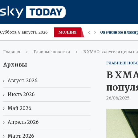
МОЛНИЯ
США кентавр‑робо
Суббота, 8 августа, 2026
Московский Локом
Лучшие места для
Осенние каникулы 
В Югре вахтовики 
Внук Шарля де Гол
Употребление Озе
Оземпик‑фейс — не
Главная
Главные новости
В ХМАО взлетели цены на
ГЛАВНЫЕ НОВ
Архивы
В ХМА
Август 2026
попул
Июль 2026
26/06/2025
Май 2026
Апрель 2026
Март 2026