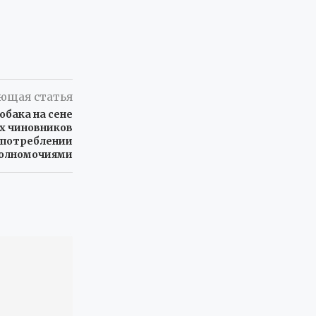
ющая статья
обака на сене
их чиновников
употреблении
олномочиями