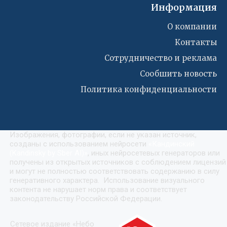
Информация
О компании
Контакты
Сотрудничество и реклама
Сообшить новость
Политика конфиденциальности
Изображения, фотографии, если не указан источник,
созданы с использованием нейросети
«
Кандинский
(Kandinsky by Sber AI)
»
, иных нейросетевых генераторов или
получены из открытых источников с соблюдением лицензий
и могут не полностью соответствовать содержанию в силу
генеративного характера. Использование визуального
контента не нарушает норм права и соответствует
законодательству Российской Федерации.
Сетевое издание «Небо