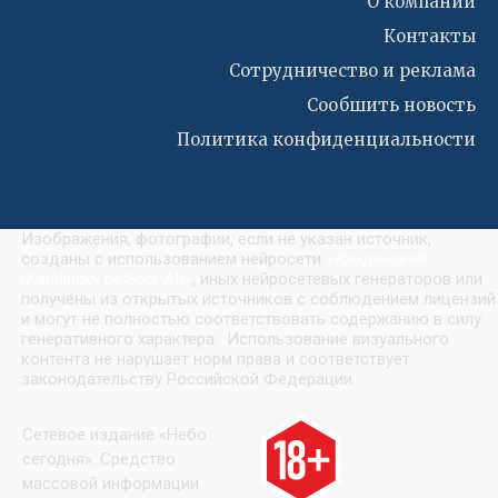
О компании
Контакты
Сотрудничество и реклама
Сообшить новость
Политика конфиденциальности
Изображения, фотографии, если не указан источник,
созданы с использованием нейросети
«
Кандинский
(Kandinsky by Sber AI)
»
, иных нейросетевых генераторов или
получены из открытых источников с соблюдением лицензий
и могут не полностью соответствовать содержанию в силу
генеративного характера. Использование визуального
контента не нарушает норм права и соответствует
законодательству Российской Федерации.
Сетевое издание «Небо
сегодня». Средство
массовой информации