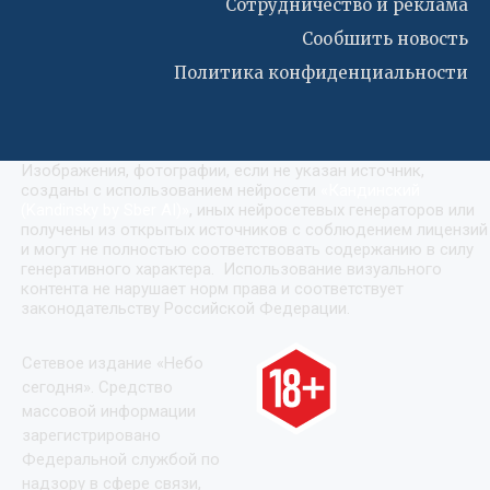
Сотрудничество и реклама
Сообшить новость
Политика конфиденциальности
Изображения, фотографии, если не указан источник,
созданы с использованием нейросети
«
Кандинский
(Kandinsky by Sber AI)
»
, иных нейросетевых генераторов или
получены из открытых источников с соблюдением лицензий
и могут не полностью соответствовать содержанию в силу
генеративного характера. Использование визуального
контента не нарушает норм права и соответствует
законодательству Российской Федерации.
Сетевое издание «Небо
сегодня». Средство
массовой информации
зарегистрировано
Федеральной службой по
надзору в сфере связи,