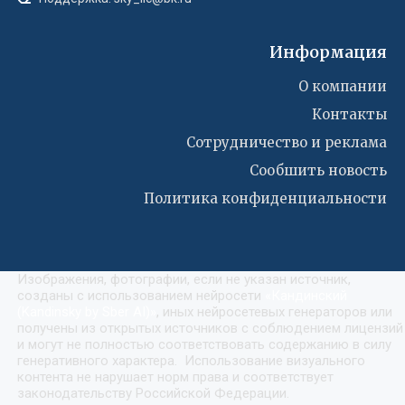
Информация
О компании
Контакты
Сотрудничество и реклама
Сообшить новость
Политика конфиденциальности
Изображения, фотографии, если не указан источник,
созданы с использованием нейросети
«
Кандинский
(Kandinsky by Sber AI)
»
, иных нейросетевых генераторов или
получены из открытых источников с соблюдением лицензий
и могут не полностью соответствовать содержанию в силу
генеративного характера. Использование визуального
контента не нарушает норм права и соответствует
законодательству Российской Федерации.