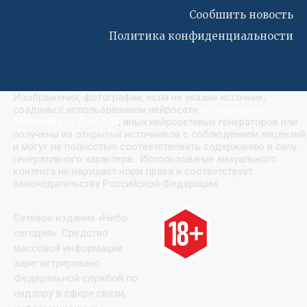
Сообшить новость
Политика конфиденциальности
Изображения, фотографии, если не указан источник,
созданы с использованием нейросети
«
Кандинский
(Kandinsky by Sber AI)
»
, иных нейросетевых генераторов или
получены из открытых источников с соблюдением лицензий
и могут не полностью соответствовать содержанию в силу
генеративного характера. Использование визуального
контента не нарушает норм права и соответствует
законодательству Российской Федерации.
Сетевое издание «Небо
сегодня». Средство
массовой информации
зарегистрировано
Федеральной службой по
надзору в сфере связи,