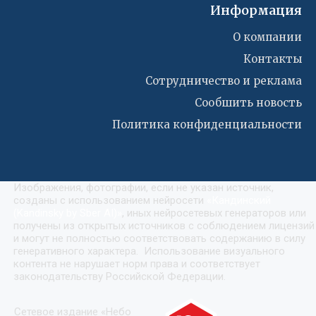
Информация
О компании
Контакты
Сотрудничество и реклама
Сообшить новость
Политика конфиденциальности
Изображения, фотографии, если не указан источник,
созданы с использованием нейросети
«
Кандинский
(Kandinsky by Sber AI)
»
, иных нейросетевых генераторов или
получены из открытых источников с соблюдением лицензий
и могут не полностью соответствовать содержанию в силу
генеративного характера. Использование визуального
контента не нарушает норм права и соответствует
законодательству Российской Федерации.
Сетевое издание «Небо