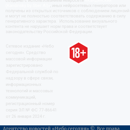
созданы с использованием нейросети
«
Кандинский
(Kandinsky by Sber AI)
»
, иных нейросетевых генераторов или
получены из открытых источников с соблюдением лицензий
и могут не полностью соответствовать содержанию в силу
генеративного характера. Использование визуального
контента не нарушает норм права и соответствует
законодательству Российской Федерации.
Сетевое издание «Небо
сегодня». Средство
массовой информации
зарегистрировано
Федеральной службой по
надзору в сфере связи,
информационных
технологий и массовых
коммуникаций,
регистрационный номер
серия ЭЛ № ФС 77-86641
от 26 января 2024 г.
Агентство новостей «Небо сегодня» ©. Все права