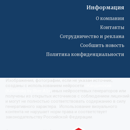
Информация
О компании
Контакты
Сотрудничество и реклама
Сообшить новость
Политика конфиденциальности
Изображения, фотографии, если не указан источник,
созданы с использованием нейросети
«
Кандинский
(Kandinsky by Sber AI)
»
, иных нейросетевых генераторов или
получены из открытых источников с соблюдением лицензий
и могут не полностью соответствовать содержанию в силу
генеративного характера. Использование визуального
контента не нарушает норм права и соответствует
законодательству Российской Федерации.