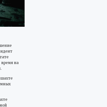
ушение
цидент
ьтате
 время на
.
 шахте
емных
ахте
пной