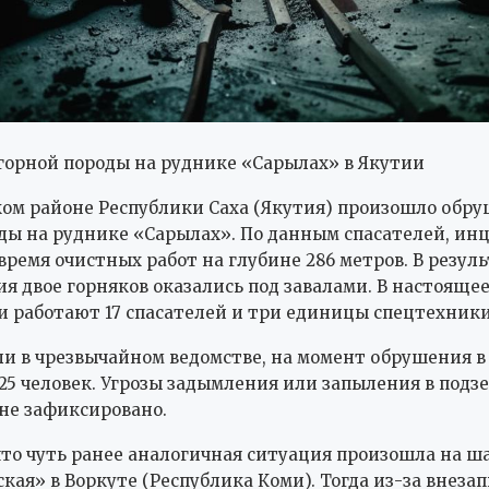
орной породы на руднике «Сарылах» в Якутии
ом районе Республики Саха (Якутия) произошло обр
ды на руднике «Сарылах». По данным спасателей, ин
 время очистных работ на глубине 286 метров. В резул
я двое горняков оказались под завалами. В настоящее
и работают 17 спасателей и три единицы спецтехники
и в чрезвычайном ведомстве, на момент обрушения в
25 человек. Угрозы задымления или запыления в подз
не зафиксировано.
то чуть ранее аналогичная ситуация произошла на ш
кая» в Воркуте (Республика Коми). Тогда из-за внеза