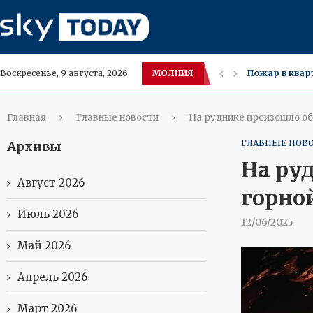
МОЛНИЯ
Пожар в квар
Воскресенье, 9 августа, 2026
Европа одобр
В Нидерланда
Пожар в боль
8 августа в М
Тайфун Долфин
У берегов Си
Семечки не з
Главная
Главные новости
На руднике произошло о
ГЛАВНЫЕ НОВ
Архивы
На ру
Август 2026
горно
Июль 2026
12/06/2025
Май 2026
Апрель 2026
Март 2026