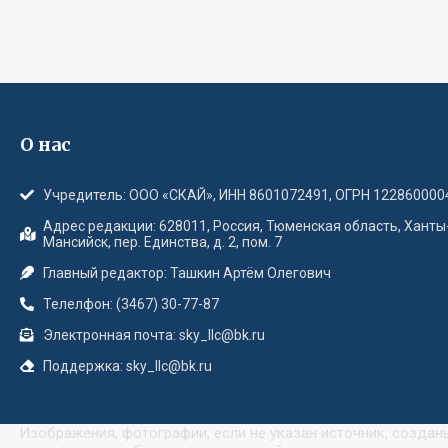
О нас
Учредитель: ООО «СКАЙ», ИНН 8601072491, ОГРН 122860000
Адрес редакции: 628011, Россия, Тюменская область, Ханты
Мансийск, пер. Единства, д. 2, пом. 7
Главный редактор: Ташкин Артём Олегович
Телелфон: (3467) 30-77-87
Электронная почта: sky_llc@bk.ru
Поддержка: sky_llc@bk.ru
Изображения, фотографии, если не указан источник, созда