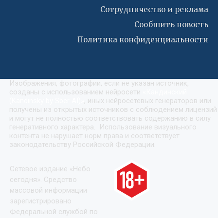
Сотрудничество и реклама
Сообшить новость
Политика конфиденциальности
Изображения, фотографии, если не указан источник,
созданы с использованием нейросети
«
Кандинский
(Kandinsky by Sber AI)
»
, иных нейросетевых генераторов или
получены из открытых источников с соблюдением лицензий
и могут не полностью соответствовать содержанию в силу
генеративного характера. Использование визуального
контента не нарушает норм права и соответствует
законодательству Российской Федерации.
Сетевое издание «Небо
сегодня». Средство
массовой информации
зарегистрировано
Федеральной службой по