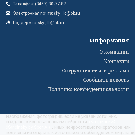
Телелфон: (3467) 30-77-87
Электронная почта: sky_llc@bk.ru
Поддержка: sky_llc@bk.ru
Информация
О компании
Контакты
Сотрудничество и реклама
Сообшить новость
Политика конфиденциальности
Изображения, фотографии, если не указан источник,
созданы с использованием нейросети
«
Кандинский
(Kandinsky by Sber AI)
»
, иных нейросетевых генераторов или
получены из открытых источников с соблюдением лицензий