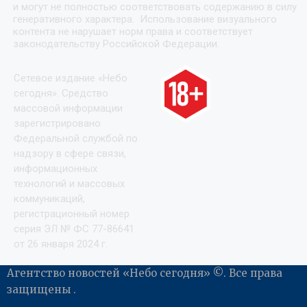
и могут не полностью соответствовать содержанию в силу
генеративного характера. Использование визуального
контента не нарушает норм права и соответствует
законодательству Российской Федерации.
Сетевое издание «Небо
сегодня». Средство
массовой информации
зарегистрировано
Федеральной службой по
надзору в сфере связи,
информационных
технологий и массовых
коммуникаций,
регистрационный номер
серия ЭЛ № ФС 77-86641
от 26 января 2024 г.
Агентство новостей «Небо сегодня» ©. Все права
защищены .