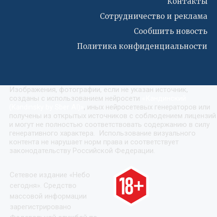
Контакты
Сотрудничество и реклама
Сообшить новость
Политика конфиденциальности
Изображения, фотографии, если не указан источник,
созданы с использованием нейросети
«
Кандинский
(Kandinsky by Sber AI)
»
, иных нейросетевых генераторов или
получены из открытых источников с соблюдением лицензий
и могут не полностью соответствовать содержанию в силу
генеративного характера. Использование визуального
контента не нарушает норм права и соответствует
законодательству Российской Федерации.
Сетевое издание «Небо
сегодня». Средство
массовой информации
зарегистрировано