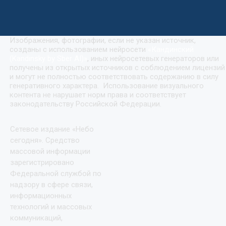
Изображения, фотографии, если не указан источник,
созданы с использованием нейросети
«
Кандинский
(Kandinsky by Sber AI)
»
, иных нейросетевых генераторов или
получены из открытых источников с соблюдением лицензий
и могут не полностью соответствовать содержанию в силу
генеративного характера. Использование визуального
контента не нарушает норм права и соответствует
законодательству Российской Федерации.
Сетевое издание «Небо
сегодня». Средство
массовой информации
зарегистрировано
Федеральной службой по
надзору в сфере связи,
информационных
технологий и массовых
коммуникаций,