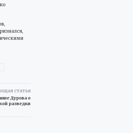
зко
в,
ризнался,
хическими
Я
ющая статья
ание Дурова о
кой разведки