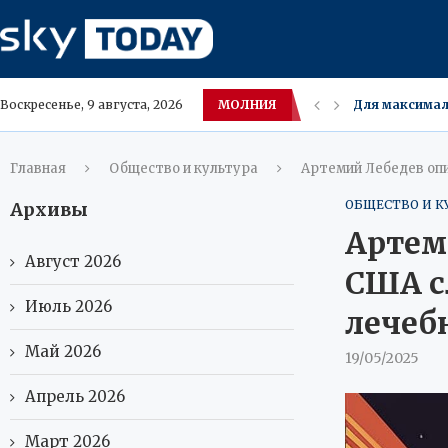
МОЛНИЯ
Для максимал
Воскресенье, 9 августа, 2026
Микропластик 
В Махачкале л
Пожар в квар
Европа одобр
В Нидерланда
Пожар в боль
8 августа в М
Главная
Общество и культура
Артемий Лебедев опи
ОБЩЕСТВО И К
Архивы
Артем
Август 2026
США с
Июль 2026
лечеб
Май 2026
19/05/2025
Апрель 2026
Март 2026