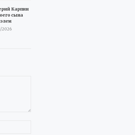
ерий Карпин
воего сына
иэлем
8/2026