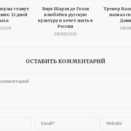
икулы станут
Внук Шарля де Голля
Тренер Вал
них: 12 дней
влюблён в русскую
назвал с
ыха
культуру и хочет жить в
Дан
России
/2026
08/0
08/08/2026
ОСТАВИТЬ КОММЕНТАРИЙ