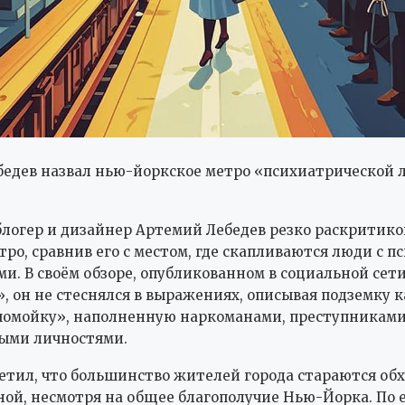
едев назвал нью-йоркское метро «психиатрической 
логер и дизайнер Артемий Лебедев резко раскритико
тро, сравнив его с местом, где скапливаются люди с 
и. В своём обзоре, опубликованном в социальной сет
, он не стеснялся в выражениях, описывая подземку к
помойку», наполненную наркоманами, преступниками
ыми личностями.
етил, что большинство жителей города стараются обх
ной, несмотря на общее благополучие Нью-Йорка. По 