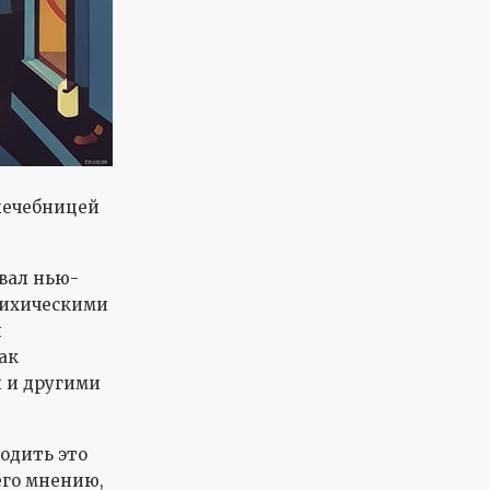
лечебницей
вал нью-
психическими
и
ак
 и другими
одить это
его мнению,