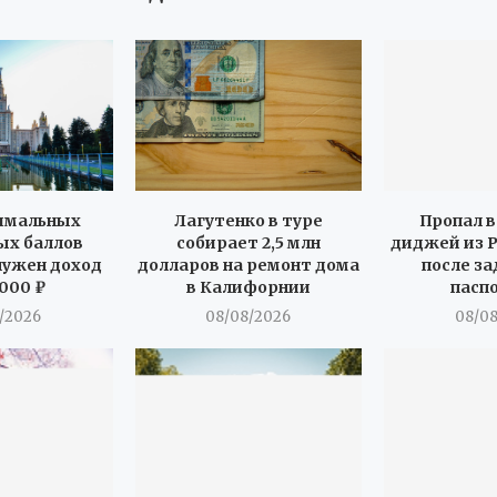
имальных
Лагутенко в туре
Пропал 
ых баллов
собирает 2,5 млн
диджей из Р
нужен доход
долларов на ремонт дома
после з
 000 ₽
в Калифорнии
пасп
/2026
08/08/2026
08/0