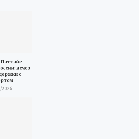
в Паттайе
оссии: исчез
адержки с
ортом
8/2026