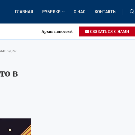
ГЛАВНАЯ
РУБРИКИ
О НАС
КОНТАКТЫ
Архив новостей
СВЯЗАТЬСЯ С НАМИ
ем
 выезде»
то в