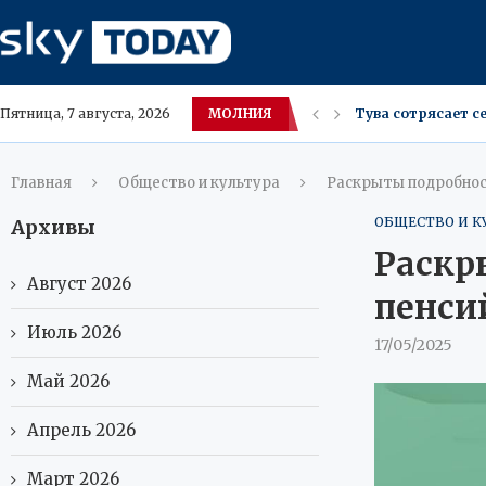
МОЛНИЯ
Тува сотрясает с
Пятница, 7 августа, 2026
Пелагея раскрыл
Россия разрабаты
Кибератаки на ф
В Фарнборо Airbu
Конкурс для журн
Техас лишился м
Китайские студен
Главная
Общество и культура
Раскрыты подробност
ОБЩЕСТВО И К
Архивы
Раскр
Август 2026
пенсий
Июль 2026
17/05/2025
Май 2026
Апрель 2026
Март 2026