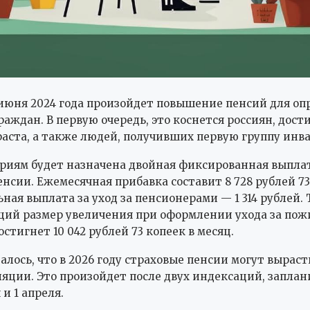
1 июня 2024 года произойдет повышение пенсий для о
раждан. В первую очередь, это коснется россиян, дост
раста, а также людей, получивших первую группу инв
риям будет назначена двойная фиксированная выпла
енсии. Ежемесячная прибавка составит 8 728 рублей 73
ная выплата за уход за пенсионерами — 1 314 рублей.
щий размер увеличения при оформлении ухода за по
стигнет 10 042 рублей 73 копеек в месяц.
алось, что в 2026 году страховые пенсии могут вырас
яции. Это произойдет после двух индексаций, запла
 и 1 апреля.