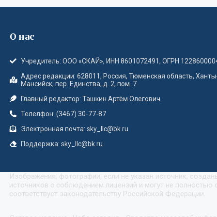
О нас
Учредитель: ООО «СКАЙ», ИНН 8601072491, ОГРН 122860000
Адрес редакции: 628011, Россия, Тюменская область, Ханты
Мансийск, пер. Единства, д. 2, пом. 7
Главный редактор: Ташкин Артём Олегович
Телелфон: (3467) 30-77-87
Электронная почта: sky_llc@bk.ru
Поддержка: sky_llc@bk.ru
Изображения, фотографии, если не указан источник, созда
источников с соблюдением лицензий и могут не полностью с
соответствует законодательству Российской Федерации.