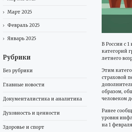
Март 2025
Февраль 2025
Январь 2025
В России с 
категорий г
Рубрики
летнего воз
Этим катего
Без рубрики
страховой п
дополнитель
Главные новости
образом, об
человеком до
Документалистика и аналитика
Ранее сообщ
Духовность и ценности
уровня инфл
на 1 февраля
Здоровье и спорт