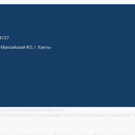
4137
-Мансийский АО, г. Ханты-
ны с использованием нейросети
«
Кандинский (Kandinsky by Sber A
оответствовать содержанию в силу генеративного характера. 