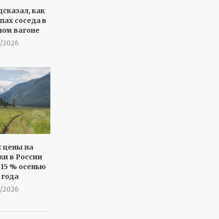
дсказал, как
пах соседа в
ном вагоне
8/2026
: цены на
ки в России
 15 % осенью
 года
8/2026