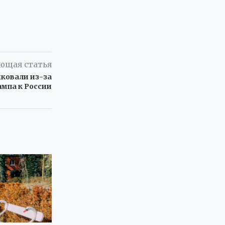
ющая статья
иковали из-за
мпа к России