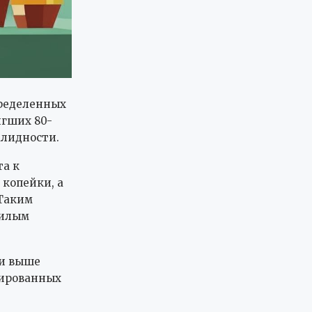
пределенных
игших 80-
алидности.
та к
 копейки, а
 Таким
жилым
ти выше
нированных