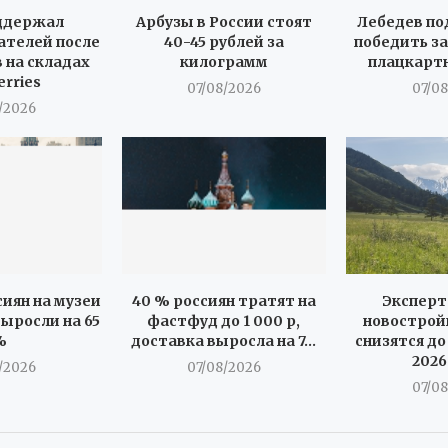
ддержал
Арбузы в России стоят
Лебедев по
телей после
40-45 рублей за
победить за
 на складах
килограмм
плацкарт
erries
07/08/2026
07/0
/2026
иян на музеи
40 % россиян тратят на
Эксперт
ыросли на 65
фастфуд до 1 000 р,
новострой
%
доставка выросла на 7...
снизятся до
2026
/2026
07/08/2026
07/0