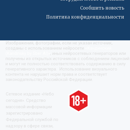
Сообшить новость
Политика конфиденциальности
Изображения, фотографии, если не указан источник,
созданы с использованием нейросети
«
Кандинский
(Kandinsky by Sber AI)
»
, иных нейросетевых генераторов или
получены из открытых источников с соблюдением лицензий
и могут не полностью соответствовать содержанию в силу
генеративного характера. Использование визуального
контента не нарушает норм права и соответствует
законодательству Российской Федерации.
Сетевое издание «Небо
сегодня». Средство
массовой информации
зарегистрировано
Федеральной службой по
надзору в сфере связи,