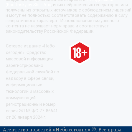
(Kandinsky by Sber AI)
»
, иных нейросетевых генераторов или
получены из открытых источников с соблюдением лицензий
и могут не полностью соответствовать содержанию в силу
генеративного характера. Использование визуального
контента не нарушает норм права и соответствует
законодательству Российской Федерации.
Сетевое издание «Небо
сегодня». Средство
массовой информации
зарегистрировано
Федеральной службой по
надзору в сфере связи,
информационных
технологий и массовых
коммуникаций,
регистрационный номер
серия ЭЛ № ФС 77-86641
от 26 января 2024 г.
Агентство новостей «Небо сегодня» ©. Все права