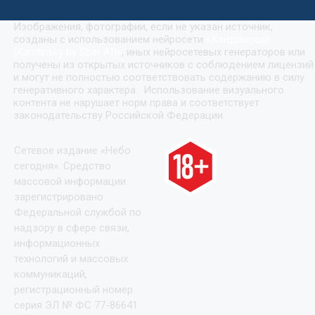
Изображения, фотографии, если не указан источник,
созданы с использованием нейросети
«
Кандинский
(Kandinsky by Sber AI)
»
, иных нейросетевых генераторов или
получены из открытых источников с соблюдением лицензий
и могут не полностью соответствовать содержанию в силу
генеративного характера. Использование визуального
контента не нарушает норм права и соответствует
законодательству Российской Федерации.
Сетевое издание «Небо
сегодня». Средство
массовой информации
зарегистрировано
Федеральной службой по
надзору в сфере связи,
информационных
технологий и массовых
коммуникаций,
регистрационный номер
серия ЭЛ № ФС 77-86641