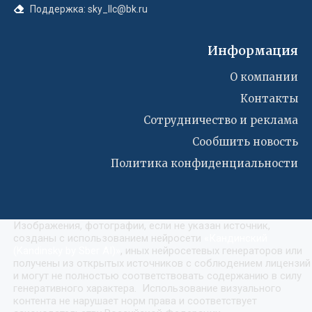
Поддержка: sky_llc@bk.ru
Информация
О компании
Контакты
Сотрудничество и реклама
Сообшить новость
Политика конфиденциальности
Изображения, фотографии, если не указан источник,
созданы с использованием нейросети
«
Кандинский
(Kandinsky by Sber AI)
»
, иных нейросетевых генераторов или
получены из открытых источников с соблюдением лицензий
и могут не полностью соответствовать содержанию в силу
генеративного характера. Использование визуального
контента не нарушает норм права и соответствует