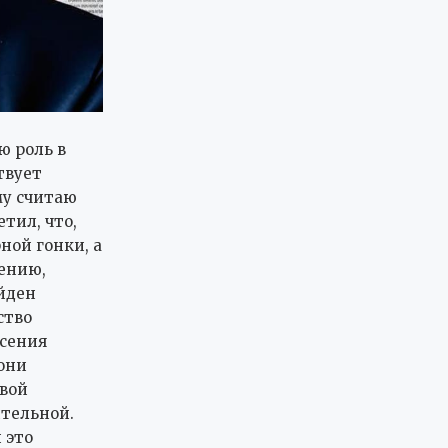
ю роль в
твует
му считаю
тил, что,
ной гонки, а
нению,
йден
ство
асения
 они
овой
тельной.
 это