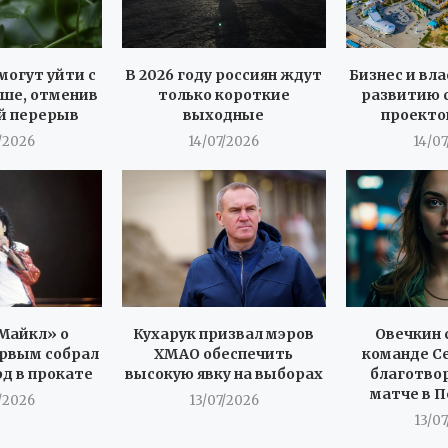
могут уйти с
В 2026 году россиян ждут
Бизнес и вла
ше, отменив
только короткие
развитию 
й перерыв
выходные
проекто
/2026
14/07/2026
14/0
Майкл» о
Кухарук призвал мэров
Овечкин 
рвым собрал
ХМАО обеспечить
команде С
рд в прокате
высокую явку на выборах
благотво
матче в 
/2026
13/07/2026
13/0