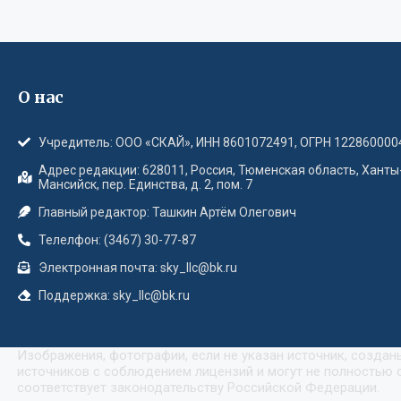
О нас
Учредитель: ООО «СКАЙ», ИНН 8601072491, ОГРН 122860000
Адрес редакции: 628011, Россия, Тюменская область, Ханты
Мансийск, пер. Единства, д. 2, пом. 7
Главный редактор: Ташкин Артём Олегович
Телелфон: (3467) 30-77-87
Электронная почта: sky_llc@bk.ru
Поддержка: sky_llc@bk.ru
Изображения, фотографии, если не указан источник, созда
источников с соблюдением лицензий и могут не полностью с
соответствует законодательству Российской Федерации.