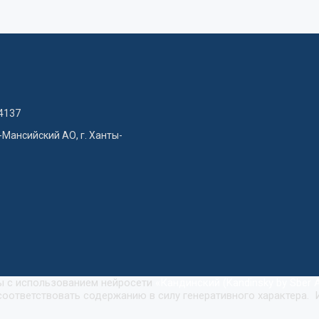
4137
-Мансийский АО, г. Ханты-
ны с использованием нейросети
«
Кандинский (Kandinsky by Sber A
оответствовать содержанию в силу генеративного характера. 