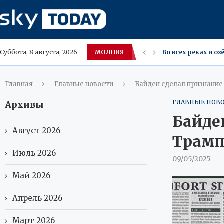
МОЛНИЯ
Во всех реках и 
Суббота, 8 августа, 2026
Тренер Валерий К
Экспорт синтетиче
Кардиолог Кузбас
Минстроя: россий
В Янсе, где 42,5°C
Теплое море — пр
Главная
Главные новости
Байден сделал признание
ГЛАВНЫЕ НОВ
Архивы
Байде
Август 2026
Трамп
Июль 2026
09/05/2025
Май 2026
Апрель 2026
Март 2026