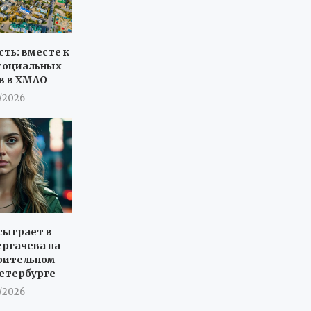
сть: вместе к
социальных
в в ХМАО
7/2026
сыграет в
ергачева на
рительном
Петербурге
7/2026