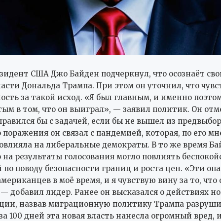
идент США Джо Байден подчеркнул, что осознаёт сво
ласти Дональда Трампа. При этом он уточнил, что чувс
ость за такой исход. «Я был главным, и именно поэто
ым в том, что он выиграл», — заявил политик. Он отме
правился бы с задачей, если бы не вышел из предвыбор
 поражения он связал с пандемией, которая, по его м
овлияла на либеральные демократы. В то же время Ба
о на результаты голосования могло повлиять беспокой
 по поводу безопасности границ и роста цен. «Эти оп
мериканцев в моё время, и я чувствую вину за то, что
 — добавил лидер. Ранее он высказался о действиях н
ции, назвав миграционную политику Трампа разруши
а 100 дней эта новая власть нанесла огромный вред, и