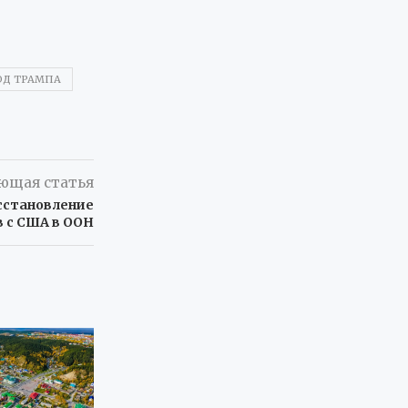
ОД ТРАМПА
ющая статья
сстановление
 с США в ООН