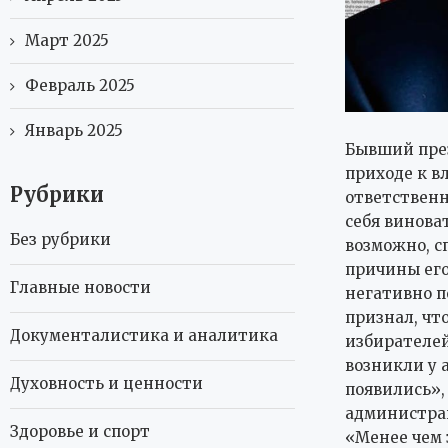
Март 2025
Февраль 2025
Январь 2025
Бывший през
приходе к в
Рубрики
ответственн
себя виноват
Без рубрики
возможно, с
причины его
Главные новости
негативно п
признал, чт
Документалистика и аналитика
избирателей
возникли у а
Духовность и ценности
появились»,
администра
Здоровье и спорт
«Менее чем з