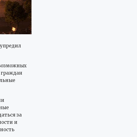
дупредил
 возможных
л граждан
ельные
ии
нные
аться за
ности и
жность