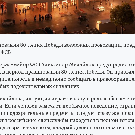
нования 80-летия Победы возможны провокации, пре
 ФСБ
ерал-майор ФСБ Александр Михайлов предупредил о
 в период празднования 80-летия Победы. Он призва
дительность и немедленно сообщать в правоохранит
бых подозрительных ситуациях.
ихайлова, интуиция играет важную роль в обеспечен
и. Если человек замечает необычное поведение, стра
ли подозрительные предметы, следует сразу же обращ
тя российские спецслужбы находятся в полной готов
едотвратить угрозы, каждый должен осознавать сло
тановки и оставаться внимательным.