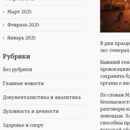
Март 2025
Февраль 2025
Январь 2025
В дни празд
экс-генерал
Рубрики
Бывший ген
провокациях
Без рубрики
сохранять б
органы о лю
Главные новости
По словам М
Документалистика и аналитика
безопасност
разговоры и
Духовность и ценности
помощью. Хо
способны пр
Здоровье и спорт
текущей обс