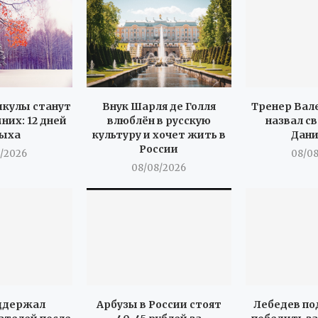
икулы станут
Внук Шарля де Голля
Тренер Вал
них: 12 дней
влюблён в русскую
назвал с
ыха
культуру и хочет жить в
Дан
России
/2026
08/0
08/08/2026
ддержал
Арбузы в России стоят
Лебедев по