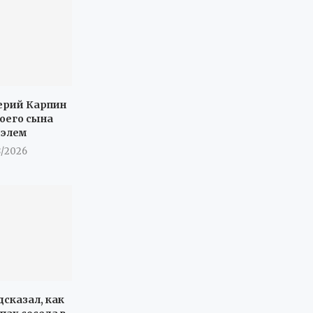
ерий Карпин
воего сына
иэлем
8/2026
дсказал, как