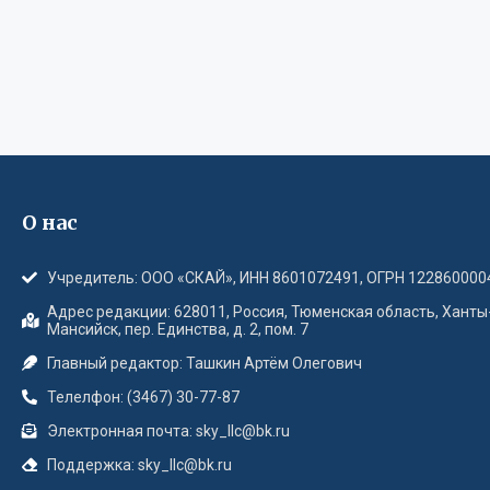
О нас
Учредитель: ООО «СКАЙ», ИНН 8601072491, ОГРН 122860000
Адрес редакции: 628011, Россия, Тюменская область, Ханты
Мансийск, пер. Единства, д. 2, пом. 7
Главный редактор: Ташкин Артём Олегович
Телелфон: (3467) 30-77-87
Электронная почта: sky_llc@bk.ru
Поддержка: sky_llc@bk.ru