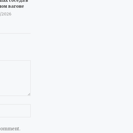
пах соседа в
ном вагоне
8/2026
 comment.