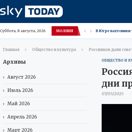
В Югре вахтовики 
МОЛНИЯ
Внук Шарля де Гол
Суббота, 8 августа, 2026
Употребление Озе
Оземпик‑фейс — не
Налоговая РФ лик
В ХМАО цены на ма
Гигантские медузы
Обрушившийся по
30 минут ежеднев
Главная
Общество и культура
Россиянам дали сове
ОБЩЕСТВО И К
Архивы
Россия
Август 2026
дни п
Июль 2026
07/05/2025
Май 2026
Апрель 2026
Март 2026