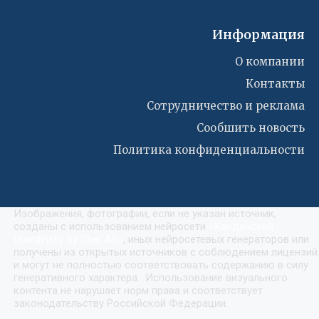
Информация
О компании
Контакты
Сотрудничество и реклама
Сообшить новость
Политика конфиденциальности
Изображения, фотографии, если не указан источник,
созданы с использованием нейросети
«
Кандинский
(Kandinsky by Sber AI)
»
, иных нейросетевых генераторов или
получены из открытых источников с соблюдением лицензий
и могут не полностью соответствовать содержанию в силу
генеративного характера. Использование визуального
контента не нарушает норм права и соответствует
законодательству Российской Федерации.