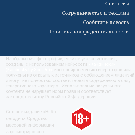
Контакты
Сотрудничество и реклама
Сообшить новость
Политика конфиденциальности
Изображения, фотографии, если не указан источник,
созданы с использованием нейросети
«
Кандинский
(Kandinsky by Sber AI)
»
, иных нейросетевых генераторов или
получены из открытых источников с соблюдением лицензий
и могут не полностью соответствовать содержанию в силу
генеративного характера. Использование визуального
контента не нарушает норм права и соответствует
законодательству Российской Федерации.
Сетевое издание «Небо
сегодня». Средство
массовой информации
зарегистрировано